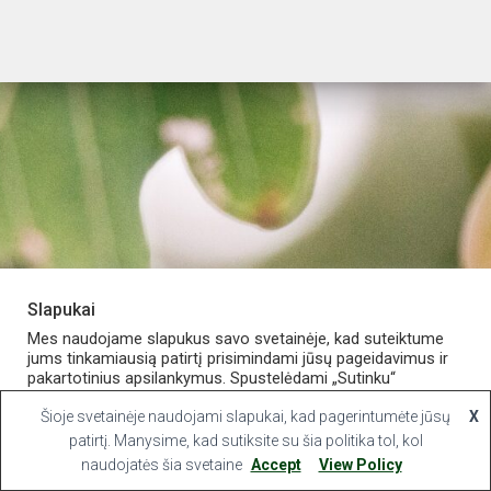
Slapukai
PARDUOTUVĖ
APIE VAISTINĘ
MANO PASKYRA
Mes naudojame slapukus savo svetainėje, kad suteiktume
jums tinkamiausią patirtį prisimindami jūsų pageidavimus ir
pakartotinius apsilankymus. Spustelėdami „Sutinku“
KONTAKTAI
sutinkate naudoti VISUS slapukus.
Šioje svetainėje naudojami slapukai, kad pagerintumėte jūsų
X
Hestia | Developed by
ThemeIsle
Slapukų nustatymai
patirtį. Manysime, kad sutiksite su šia politika tol, kol
Sutinku
naudojatės šia svetaine
Accept
View Policy