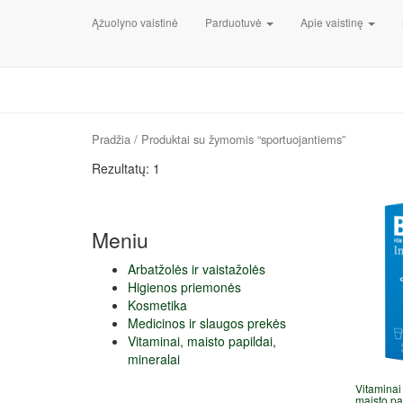
Ąžuolyno vaistinė
Parduotuvė
Apie vaistinę
Pradžia
/ Produktai su žymomis “sportuojantiems”
Rezultatų: 1
Meniu
Arbatžolės ir vaistažolės
Higienos priemonės
Kosmetika
Medicinos ir slaugos prekės
Vitaminai, maisto papildai,
mineralai
Vitaminai 
maisto pa