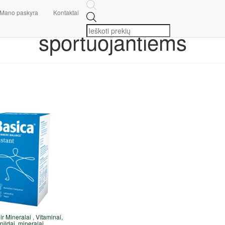
Mano paskyra
Kontaktai
sportuojantiems
ir Mineralai
,
Vitaminai,
pildai, mineralai