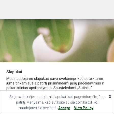
Slapukai
PARDUOTUVĖ
APIE VAISTINĘ
MANO PASKYRA
Mes naudojame slapukus savo svetainėje, kad suteiktume
jums tinkamiausią patirtį prisimindami jūsų pageidavimus ir
pakartotinius apsilankymus. Spustelėdami „Sutinku“
KONTAKTAI
sutinkate naudoti VISUS slapukus.
Šioje svetainėje naudojami slapukai, kad pagerintumėte jūsų
X
Hestia | Developed by
ThemeIsle
Slapukų nustatymai
patirtį. Manysime, kad sutiksite su šia politika tol, kol
Sutinku
naudojatės šia svetaine
Accept
View Policy