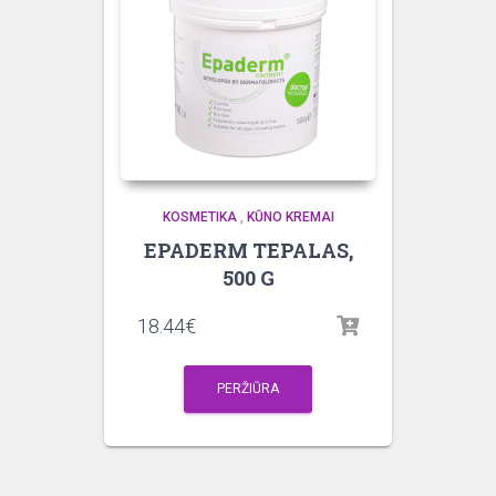
KOSMETIKA
,
KŪNO KREMAI
EPADERM TEPALAS,
500 G
18.44
€
PERŽIŪRA