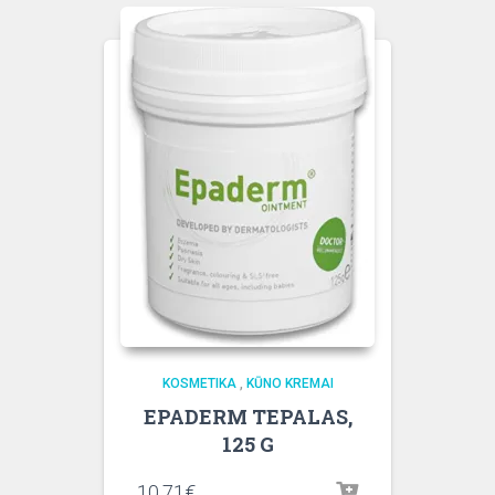
KOSMETIKA
,
KŪNO KREMAI
EPADERM TEPALAS,
125 G
10.71
€