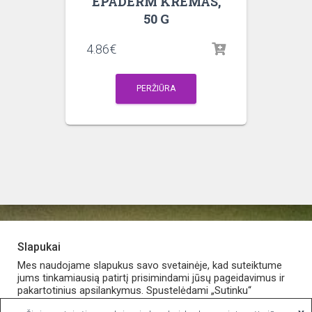
EPADERM KREMAS,
50 G
4.86
€
PERŽIŪRA
Slapukai
PARDUOTUVĖ
APIE VAISTINĘ
MANO PASKYRA
Mes naudojame slapukus savo svetainėje, kad suteiktume
jums tinkamiausią patirtį prisimindami jūsų pageidavimus ir
pakartotinius apsilankymus. Spustelėdami „Sutinku“
KONTAKTAI
sutinkate naudoti VISUS slapukus.