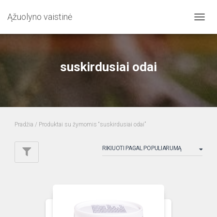
Ąžuolyno vaistinė
TOGG
NAVIG
suskirdusiai odai
Pradžia
/ Produktai su žymomis “suskirdusiai odai”