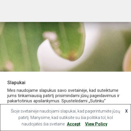
Slapukai
PARDUOTUVĖ
APIE VAISTINĘ
MANO PASKYRA
Mes naudojame slapukus savo svetainėje, kad suteiktume
jums tinkamiausią patirtį prisimindami jūsų pageidavimus ir
pakartotinius apsilankymus. Spustelėdami „Sutinku“
KONTAKTAI
sutinkate naudoti VISUS slapukus.
Šioje svetainėje naudojami slapukai, kad pagerintumėte jūsų
X
Hestia | Developed by
ThemeIsle
Slapukų nustatymai
patirtį. Manysime, kad sutiksite su šia politika tol, kol
Sutinku
naudojatės šia svetaine
Accept
View Policy