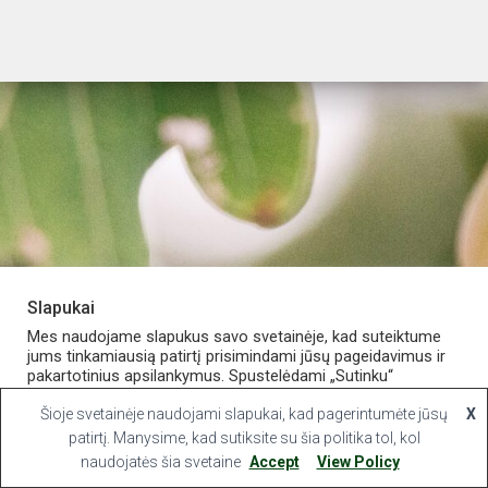
Slapukai
PARDUOTUVĖ
APIE VAISTINĘ
MANO PASKYRA
Mes naudojame slapukus savo svetainėje, kad suteiktume
jums tinkamiausią patirtį prisimindami jūsų pageidavimus ir
pakartotinius apsilankymus. Spustelėdami „Sutinku“
KONTAKTAI
sutinkate naudoti VISUS slapukus.
Šioje svetainėje naudojami slapukai, kad pagerintumėte jūsų
X
Hestia | Developed by
ThemeIsle
Slapukų nustatymai
patirtį. Manysime, kad sutiksite su šia politika tol, kol
Sutinku
naudojatės šia svetaine
Accept
View Policy