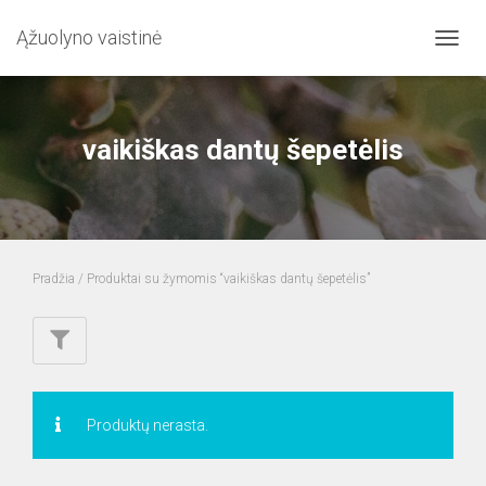
Ąžuolyno vaistinė
TOGG
NAVIG
vaikiškas dantų šepetėlis
Pradžia
/ Produktai su žymomis “vaikiškas dantų šepetėlis”
Produktų nerasta.