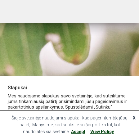
Slapukai
PARDUOTUVĖ
APIE VAISTINĘ
MANO PASKYRA
Mes naudojame slapukus savo svetainėje, kad suteiktume
jums tinkamiausią patirtį prisimindami jūsų pageidavimus ir
pakartotinius apsilankymus. Spustelėdami „Sutinku“
KONTAKTAI
sutinkate naudoti VISUS slapukus.
Šioje svetainėje naudojami slapukai, kad pagerintumėte jūsų
X
Hestia | Developed by
ThemeIsle
Slapukų nustatymai
patirtį. Manysime, kad sutiksite su šia politika tol, kol
Sutinku
naudojatės šia svetaine
Accept
View Policy