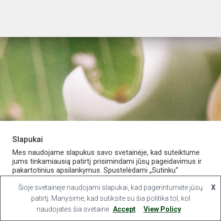
Slapukai
PARDUOTUVĖ
APIE VAISTINĘ
MANO PASKYRA
Mes naudojame slapukus savo svetainėje, kad suteiktume
jums tinkamiausią patirtį prisimindami jūsų pageidavimus ir
pakartotinius apsilankymus. Spustelėdami „Sutinku“
KONTAKTAI
sutinkate naudoti VISUS slapukus.
Šioje svetainėje naudojami slapukai, kad pagerintumėte jūsų
X
Hestia | Developed by
ThemeIsle
Slapukų nustatymai
patirtį. Manysime, kad sutiksite su šia politika tol, kol
Sutinku
naudojatės šia svetaine
Accept
View Policy