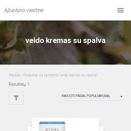
Ąžuolyno vaistinė
TOGG
NAVIG
veido kremas su spalva
Pradžia
/ Produktai su žymomis “veido kremas su spalva”
Rezultatų: 1