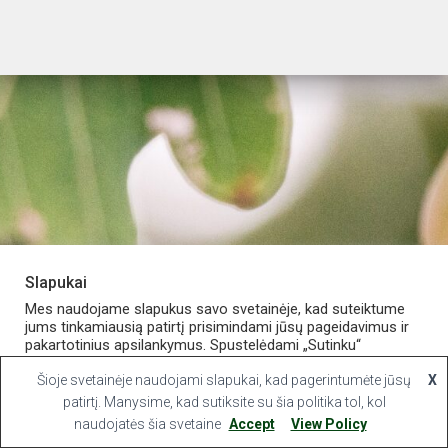
Slapukai
PARDUOTUVĖ
APIE VAISTINĘ
MANO PASKYRA
Mes naudojame slapukus savo svetainėje, kad suteiktume
jums tinkamiausią patirtį prisimindami jūsų pageidavimus ir
pakartotinius apsilankymus. Spustelėdami „Sutinku“
KONTAKTAI
sutinkate naudoti VISUS slapukus.
Šioje svetainėje naudojami slapukai, kad pagerintumėte jūsų
X
Hestia | Developed by
ThemeIsle
Slapukų nustatymai
patirtį. Manysime, kad sutiksite su šia politika tol, kol
Sutinku
naudojatės šia svetaine
Accept
View Policy