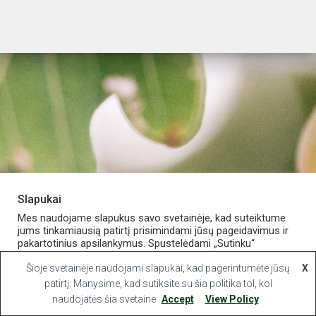
Slapukai
PARDUOTUVĖ
APIE VAISTINĘ
MANO PASKYRA
Mes naudojame slapukus savo svetainėje, kad suteiktume
jums tinkamiausią patirtį prisimindami jūsų pageidavimus ir
pakartotinius apsilankymus. Spustelėdami „Sutinku“
KONTAKTAI
sutinkate naudoti VISUS slapukus.
Šioje svetainėje naudojami slapukai, kad pagerintumėte jūsų
X
Hestia | Developed by
ThemeIsle
Slapukų nustatymai
patirtį. Manysime, kad sutiksite su šia politika tol, kol
Sutinku
naudojatės šia svetaine
Accept
View Policy