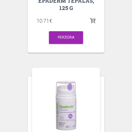
EPADERM TEPALAS,
125 G
10.71
€
PERŽIŪRA