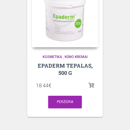
KOSMETIKA
,
KŪNO KREMAI
EPADERM TEPALAS,
500 G
18.44
€
PERŽIŪRA