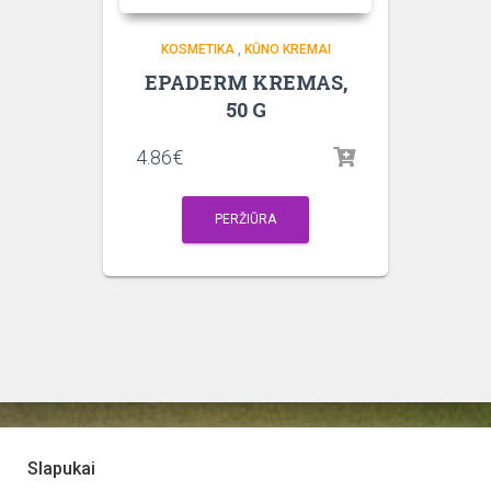
KOSMETIKA
,
KŪNO KREMAI
EPADERM KREMAS,
50 G
4.86
€
PERŽIŪRA
Slapukai