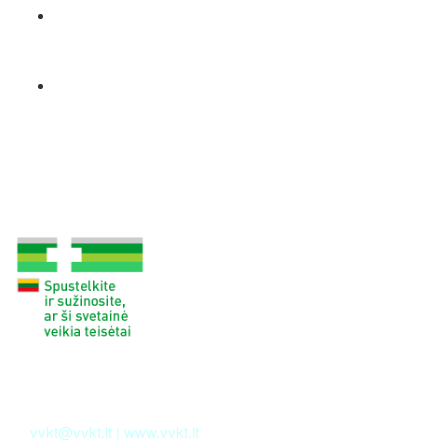
gamyba.azuolynas@gmail.com
egleazuolynas@gmail.com
Darbo laikas:
I - V 8:00-20:00
VI 9:00-16:00
Visos teisės saugomos © 2026 Ąžuolyno vaistinė
Valstybinė vaistų kontrolės tarnyba
prie Lietuvos Respublikos sveikatos apsaugos ministerijos
E.p.
vvkt@vvkt.lt
|
www.vvkt.lt