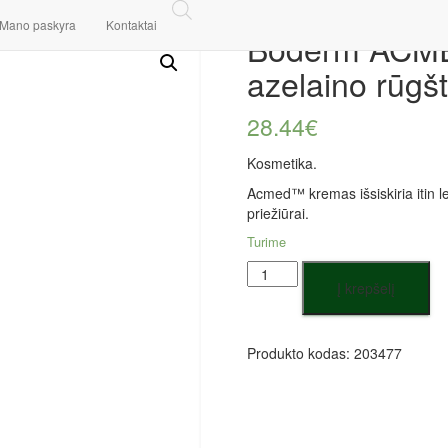
 kremas su 20 % azelaino rūgštimi, 75 ml
Mano paskyra
Kontaktai
Boderm ACME
azelaino rūgšt
28.44
€
Kosmetika.
Acmed™ kremas išsiskiria itin le
priežiūrai.
Turime
produkto
Į krepšelį
kiekis:
Boderm
ACMED,
kremas
Produkto kodas:
203477
su
20
%
azelaino