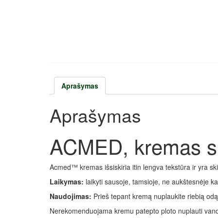
Aprašymas
Aprašymas
ACMED, kremas su 
Acmed™ kremas išsiskiria itin lengva tekstūra ir yra sk
Laikymas:
laikyti sausoje, tamsioje, ne aukštesnėje k
Naudojimas:
Prieš tepant kremą nuplaukite riebią odą 
Nerekomenduojama kremu patepto ploto nuplauti vande