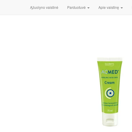
Pradžia
/
Kosmetika
/
Veidui
/
Veido kremai
/ Boderm ACMED,
Ąžuolyno vaistinė
Parduotuvė
Apie vaistinę