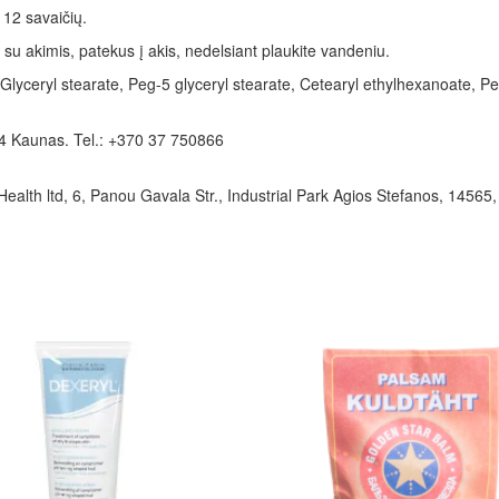
 12 savaičių.
su akimis, patekus į akis, nedelsiant plaukite vandeniu.
Glyceryl stearate, Peg-5 glyceryl stearate, Cetearyl ethylhexanoate, Peg
64 Kaunas. Tel.: +370 37 750866
ltd, 6, Panou Gavala Str., Industrial Park Agios Stefanos, 14565, A