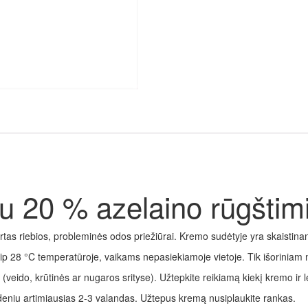
rūgštimi,
75
ml
20 % azelaino rūgštimi
irtas riebios, probleminės odos priežiūrai. Kremo sudėtyje yra skaistina
aip 28 °C temperatūroje, vaikams nepasiekiamoje vietoje. Tik išoriniam 
(veido, krūtinės ar nugaros srityse). Užtepkite reikiamą kiekį kremo ir
niu artimiausias 2-3 valandas. Užtepus kremą nusiplaukite rankas.