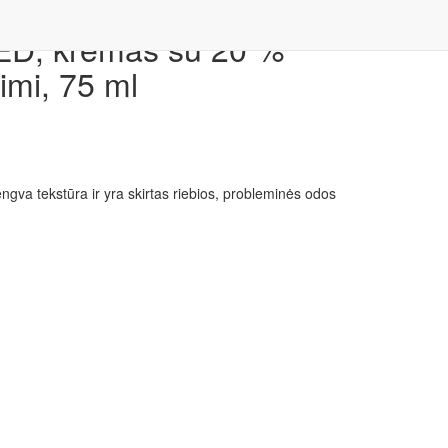
D, kremas su 20 %
imi, 75 ml
ngva tekstūra ir yra skirtas riebios, probleminės odos