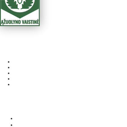
Taisyklės ir
sąlygos
Parduotuvė
Mano paskyra
Internetinės vaistinės taisyklės
Privatumo politika
Pristatymas
Kontaktai
K. Petrausko g. 40, Kaunas. LT-44162
+370 37 204873