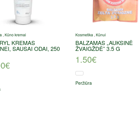
a
,
Kūno kremai
Kosmetika
,
Kūnui
RYL KREMAS
BALZAMAS „AUKSINĖ
NEI, SAUSAI ODAI, 250
ŽVAIGŽDĖ” 3.5 G
1.50
€
00
€
Peržiūra
a