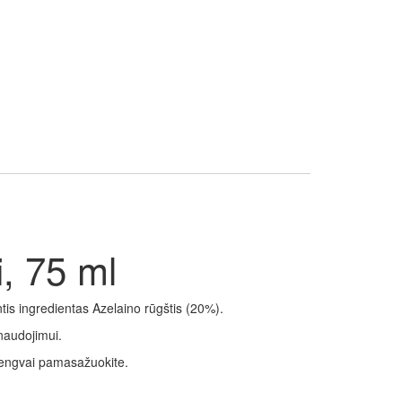
, 75 ml
ntis ingredientas Azelaino rūgštis (20%).
naudojimui.
 lengvai pamasažuokite.