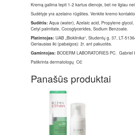
Kremą galima tepti 1-2 kartus dienoje, bet ne ilgiau nei
Sudėtyje yra azelaino rūgšties. Venkite kremo kontakto 
Sudėtis:
Aqua (water), Azelaic acid, Propylene glycol, 
Cetyl palmitate, Cocoglycerides, Sodium Benzoate.
Platintojas:
UAB „Bioklinika“, Studentų g. 37, LT-513
Geriausias iki (pabaigos): žr. ant pakuotės.
Gamintojas:
BODERM LABORATORIES PC. Gabriel Health 
Patikrinta dermatologų CЄ
Panašūs produktai