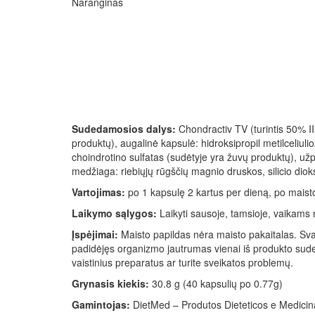
Naranginas
Sudedamosios dalys:
Chondractiv TV (turintis 50% II
produktų), augalinė kapsulė: hidroksipropil metilceliuli
choindrotino sulfatas (sudėtyje yra žuvų produktų), užp
medžiaga: riebiųjų rūgščių magnio druskos, silicio diok
Vartojimas:
po 1 kapsulę 2 kartus per dieną, po maist
Laikymo sąlygos:
Laikyti sausoje, tamsioje, vaikams
Įspėjimai:
Maisto papildas nėra maisto pakaitalas. Sv
padidėjęs organizmo jautrumas vienai iš produkto sudeda
vaistinius preparatus ar turite sveikatos problemų.
Grynasis kiekis:
30.8 g (40 kapsulių po 0.77g)
Gamintojas:
DietMed – Produtos Dieteticos e Medicinai