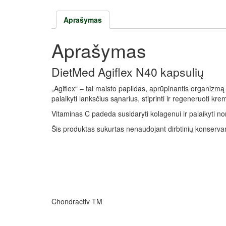
Aprašymas
Aprašymas
DietMed Agiflex N40 kapsulių
„Agiflex“ – tai maisto papildas, aprūpinantis organizmą 
palaikyti lanksčius sąnarius, stiprinti ir regeneruot
Vitaminas C padeda susidaryti kolagenui ir palaikyti no
Šis produktas sukurtas nenaudojant dirbtinių konserva
Chondractiv TM