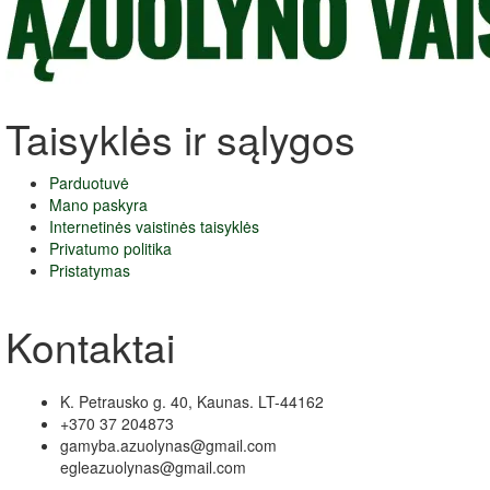
Taisyklės ir sąlygos
Parduotuvė
Mano paskyra
Internetinės vaistinės taisyklės
Privatumo politika
Pristatymas
Kontaktai
K. Petrausko g. 40, Kaunas. LT-44162
+370 37 204873
gamyba.azuolynas@gmail.com
egleazuolynas@gmail.com