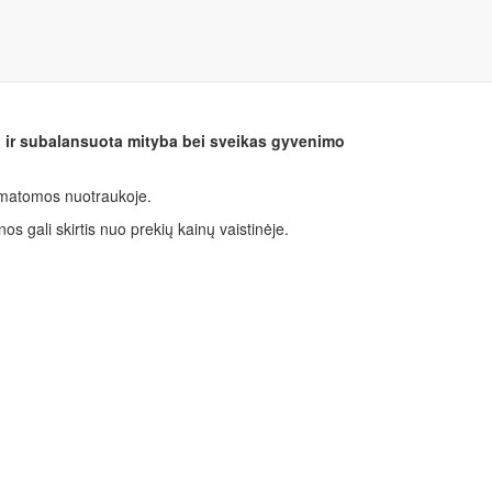
ed N.40 kaps.
ri ir subalansuota mityba bei sveikas gyvenimo
o matomos nuotraukoje.
nos gali skirtis nuo prekių kainų vaistinėje.