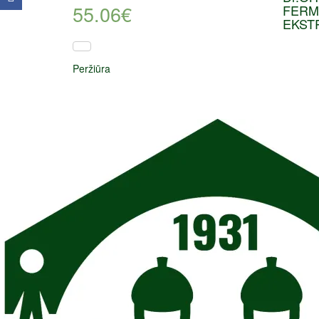
55.06
€
FERM
EKST
Peržiūra