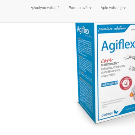
Pradžia
/
Vitaminai, maisto papildai, mineralai
/
Kaulams ir 
Ąžuolyno vaistinė
Parduotuvė
Apie vaistinę