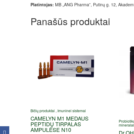
Platintojas:
MB „ANG Pharma”, Putinų g. 12, Akademi
Panašūs produktai
Bičių produktai
,
Imuninei sistemai
CAMELYN M1 MEDAUS
Probiotik
PEPTIDŲ TIRPALAS
mineralai
AMPULĖSE N10
Dr.O