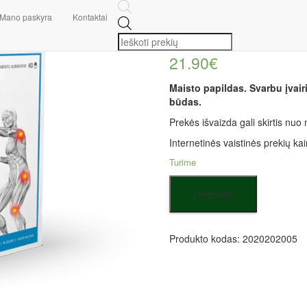
sąnariams
/ Agiflex Dietmed N.40 kaps.
Mano paskyra
Kontaktai
Products
Agiflex Dietm
search
21.90
€
Maisto papildas. Svarbu įvai
būdas.
Prekės išvaizda gali skirtis nu
Internetinės vaistinės prekių kai
Turime
produkto
Į krepšelį
kiekis:
Agiflex
Dietmed
N.40
Produkto kodas:
2020202005
kaps.