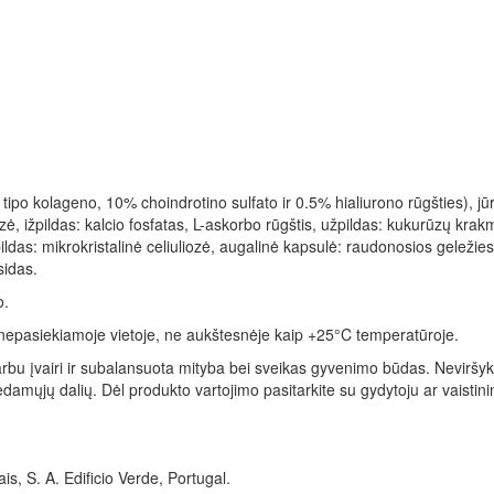
 tipo kolageno, 10% choindrotino sulfato ir 0.5% hialiurono rūgšties), jū
ozė, ižpildas: kalcio fosfatas, L-askorbo rūgštis, užpildas: kukurūzų krak
ildas: mikrokristalinė celiuliozė, augalinė kapsulė: raudonosios geležies
sidas.
o.
 nepasiekiamoje vietoje, ne aukštesnėje kaip +25°C temperatūroje.
arbu įvairi ir subalansuota mityba bei sveikas gyvenimo būdas. Neviršy
mųjų dalių. Dėl produkto vartojimo pasitarkite su gydytoju ar vaistinink
s, S. A. Edificio Verde, Portugal.