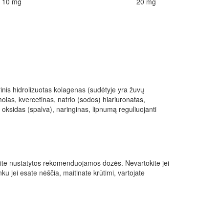
10 mg
20 mg
rinis hidrolizuotas kolagenas (sudėtyje yra žuvų
molas, kvercetinas, natrio (sodos) hiariuronatas,
 oksidas (spalva), naringinas, lipnumą reguliuojanti
kite nustatytos rekomenduojamos dozės. Nevartokite jei
u jei esate nėščia, maitinate krūtimi, vartojate