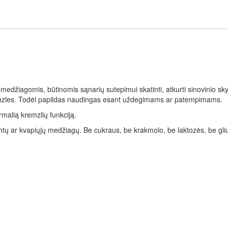
medžiagomis, būtinomis sąnarių sutepimui skatinti, atkurti sinovinio sky
i kremzles. Todėl papildas naudingas esant uždegimams ar patempimams.
rmalią kremzlių funkciją.
ntų ar kvapiųjų medžiagų. Be cukraus, be krakmolo, be laktozės, be gli