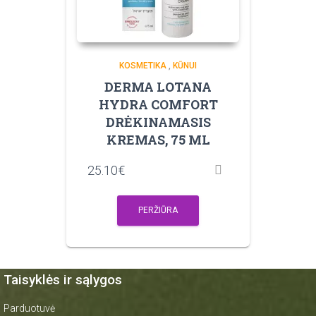
KOSMETIKA
,
KŪNUI
DERMA LOTANA
HYDRA COMFORT
DRĖKINAMASIS
KREMAS, 75 ML
25.10
€
PERŽIŪRA
Taisyklės ir sąlygos
Parduotuvė