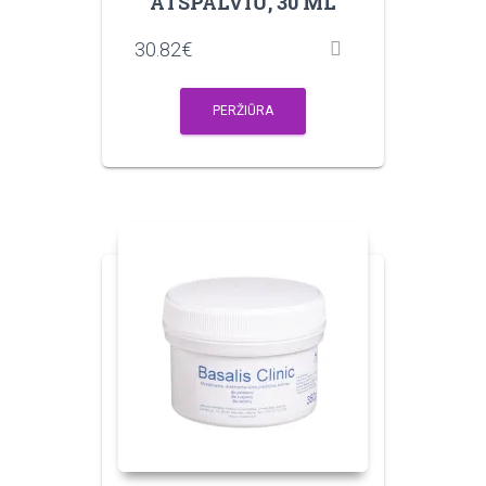
ATSPALVIU, 30 ML
30.82
€
PERŽIŪRA