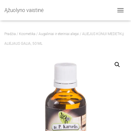
Ąžuolyno vaistinė
T
O
G
G
Pradžia
/
Kosmetika
/
Augaliniai ir eteriniai aliejai
/ ALIEJUS KŪNUI MEDETKŲ
L
E
ALIEJAUS GALIA, 50 ML
N
A
V
I
G
A
T
I
O
N