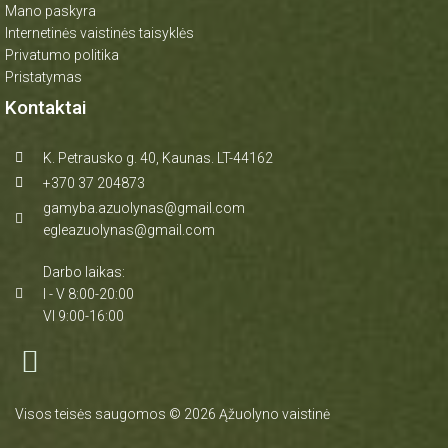
Mano paskyra
Internetinės vaistinės taisyklės
Privatumo politika
Pristatymas
Kontaktai
K. Petrausko g. 40, Kaunas. LT-44162
+370 37 204873
gamyba.azuolynas@gmail.com
egleazuolynas@gmail.com
Darbo laikas:
I - V 8:00-20:00
VI 9:00-16:00
Visos teisės saugomos © 2026 Ąžuolyno vaistinė