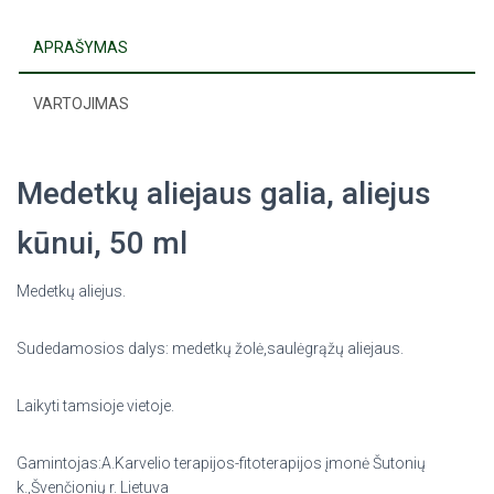
APRAŠYMAS
VARTOJIMAS
Medetkų aliejaus galia, aliejus
kūnui, 50 ml
Medetkų aliejus.
Sudedamosios dalys: medetkų žolė,saulėgrąžų aliejaus.
Laikyti tamsioje vietoje.
Gamintojas:A.Karvelio terapijos-fitoterapijos įmonė Šutonių
k.,Švenčionių r. Lietuva