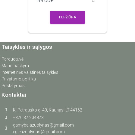
49.00
€
PERŽIŪRA
Taisyklės ir sąlygos
Parduotuvė
Mano paskyra
Internetinės vaistinės taisyklės
Privatumo politika
Pristatymas
Kontaktai
K. Petrausko g. 40, Kaunas. LT-44162
+370 37 204873
gamyba.azuolynas@gmail.com
egleazuolynas@gmail.com