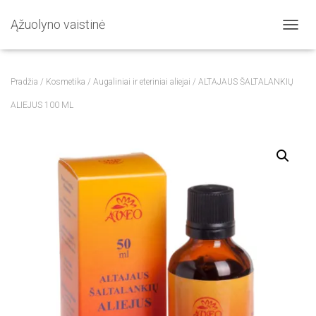
Ąžuolyno vaistinė
T
O
G
G
Pradžia
/
Kosmetika
/
Augaliniai ir eteriniai aliejai
/ ALTAJAUS ŠALTALANKIŲ
L
E
ALIEJUS 100 ML
N
A
V
I
G
A
T
I
O
N