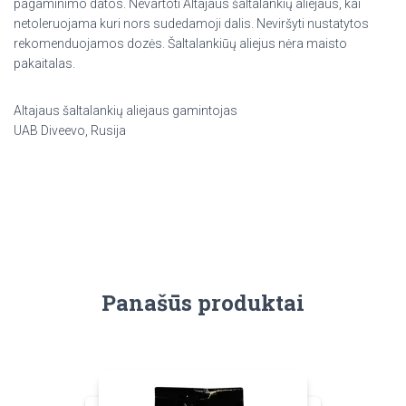
pagaminimo datos. Nevartoti Altajaus šaltalankių aliejaus, kai
netoleruojama kuri nors sudedamoji dalis. Neviršyti nustatytos
rekomenduojamos dozės. Šaltalankiūų aliejus nėra maisto
pakaitalas.
Altajaus šaltalankių aliejaus gamintojas
UAB Diveevo, Rusija
Panašūs produktai