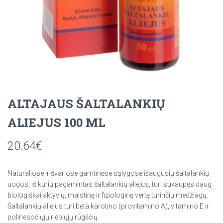
ALTAJAUS ŠALTALANKIŲ
ALIEJUS 100 ML
20.64
€
Natūraliose ir švariose gamtinėse sąlygose išaugusių šaltalankių
uogos, iš kurių pagamintas šaltalankių aliejus, turi sukaupęs daug
biologiškai aktyvių, maistinę ir fiziologinę vertę turinčių medžiagų.
Šaltalankių aliejus turi beta karotino (provitamino A), vitamino E ir
polinesočiųjų riebiųjų rūgščių.