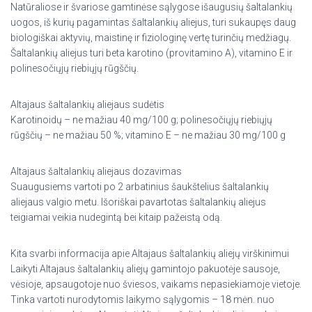
Natūraliose ir švariose gamtinėse sąlygose išaugusių šaltalankių
uogos, iš kurių pagamintas šaltalankių aliejus, turi sukaupęs daug
biologiškai aktyvių, maistinę ir fiziologinę vertę turinčių medžiagų.
Šaltalankių aliejus turi beta karotino (provitamino A), vitamino E ir
polinesočiųjų riebiųjų rūgščių.
Altajaus šaltalankių aliejaus sudėtis
Karotinoidų – ne mažiau 40 mg/100 g; polinesočiųjų riebiųjų
rūgščių – ne mažiau 50 %; vitamino E – ne mažiau 30 mg/100 g
Altajaus šaltalankių aliejaus dozavimas
Suaugusiems vartoti po 2 arbatinius šaukštelius šaltalankių
aliejaus valgio metu. Išoriškai pavartotas šaltalankių aliejus
teigiamai veikia nudegintą bei kitaip pažeistą odą.
Kita svarbi informacija apie Altajaus šaltalankių aliejų virškinimui
Laikyti Altajaus šaltalankių aliejų gamintojo pakuotėje sausoje,
vėsioje, apsaugotoje nuo šviesos, vaikams nepasiekiamoje vietoje.
Tinka vartoti nurodytomis laikymo sąlygomis – 18 mėn. nuo