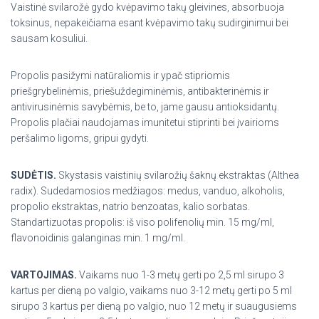
Vaistinė svilarožė gydo kvėpavimo takų gleivines, absorbuoja
toksinus, nepakeičiama esant kvėpavimo takų sudirginimui bei
sausam kosuliui.
Propolis pasižymi natūraliomis ir ypač stipriomis
priešgrybelinėmis, priešuždegiminėmis, antibakterinėmis ir
antivirusinėmis savybėmis, be to, jame gausu antioksidantų.
Propolis plačiai naudojamas imunitetui stiprinti bei įvairioms
peršalimo ligoms, gripui gydyti.
SUDĖTIS.
Skystasis vaistinių svilarožių šaknų ekstraktas (Althea
radix). Sudedamosios medžiagos: medus, vanduo, alkoholis,
propolio ekstraktas, natrio benzoatas, kalio sorbatas.
Standartizuotas propolis: iš viso polifenolių min. 15 mg/ml,
flavonoidinis galanginas min. 1 mg/ml.
VARTOJIMAS.
Vaikams nuo 1-3 metų gerti po 2,5 ml sirupo 3
kartus per dieną po valgio, vaikams nuo 3-12 metų gerti po 5 ml
sirupo 3 kartus per dieną po valgio, nuo 12 metų ir suaugusiems