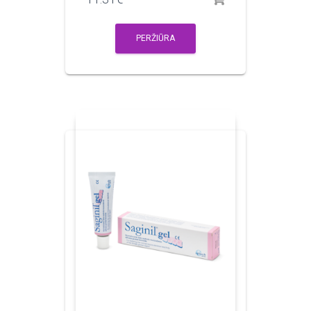
PERŽIŪRA