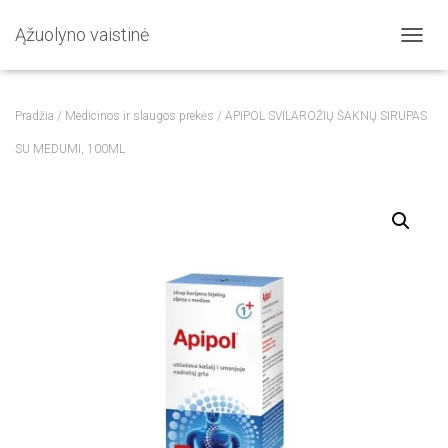
Ąžuolyno vaistinė
T
O
G
G
Pradžia
/
Medicinos ir slaugos prekės
/ APIPOL SVILAROŽIŲ ŠAKNŲ SIRUPAS
L
E
SU MEDUMI, 100ML
N
A
V
I
G
A
T
I
O
N