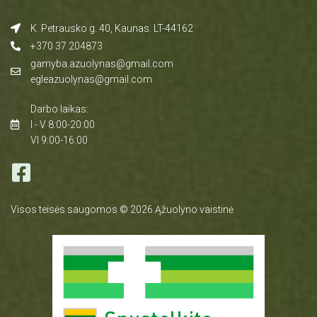
K. Petrausko g. 40, Kaunas. LT-44162
+370 37 204873
gamyba.azuolynas@gmail.com
egleazuolynas@gmail.com
Darbo laikas:
I - V 8:00-20:00
VI 9:00-16:00
Visos teisės saugomos © 2026 Ąžuolyno vaistinė