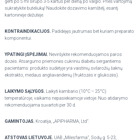
gerti po 5 ml sirupo 3-5 kartus per dieną po valgio. Prieš vartojimą
sukratykite buteliuką! Naudokite dozavimo kamštelį, esantį
kartoninėje dėžutėje.
KONTRAINDIKACIJOS.
Padidėjęs jautrumas bet kuriam preparato
komponentui.
YPATINGI ĮSPĖJIMAI.
Neviršykite rekomenduojamos paros
dozės. Atsargumo priemonės cukriniu diabetu sergantiems
pacientams: produkto sudėtyje yra vaistinių svilarožių šaknų
ekstrakto, medaus angliavandenių (fruktozės ir gliukozės).
LAIKYMO SĄLYGOS.
Laikyti kambario (10°C – 25°C)
temperatūroje, vaikams nepasiekiamoje vietoje. Nuo atidarymo
rekomenduojama suvartoti per 30 d.
GAMINTOJAS.
Kroatija, „APIPHARMA, Ltd“.
ATSTOVAS LIETUVOJE.
UAB „Milesfarma“, Sodų g. 5-23,