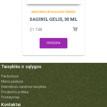
MEDICINOS IR SLAUGOS PREKĖS
SAGINIL GELIS, 30 ML
21.74
€
PERŽIŪRA
Taisyklės ir sąlygos
Parduotuvė
Mano paskyra
Internetinės vaistinės taisyklės
Privatumo politika
Pristatymas
Kontaktai