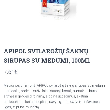
APIPOL SVILAROŽIŲ ŠAKNŲ
SIRUPAS SU MEDUMI, 100ML
7.61
€
Medicinos priemonė. APIPOL svilarožių šaknų sirupas su medumi
ir propoliu, padeda sušvelninti sausąjį kosulį, sumažina burnos
ertmės ir gerklės dirginimą, slopina uždegimus, skatina
atsikosėjimą, turi antiseptinių savybių, padeda įveikti infekcines
ligas, stiprina imunitetą.