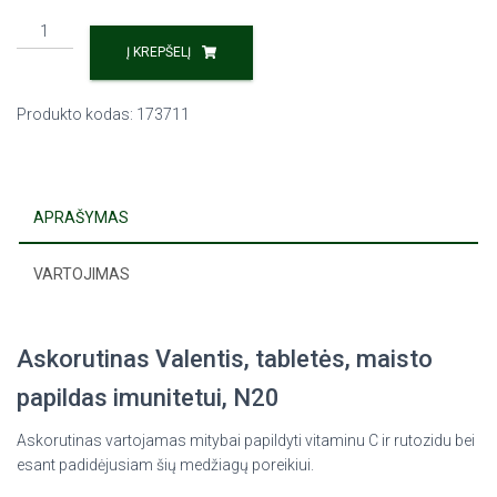
Į KREPŠELĮ
Produkto kodas:
173711
APRAŠYMAS
VARTOJIMAS
Askorutinas Valentis, tabletės, maisto
papildas imunitetui, N20
Askorutinas vartojamas mitybai papildyti vitaminu C ir rutozidu bei
esant padidėjusiam šių medžiagų poreikiui.