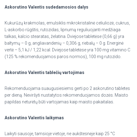
Askorutino Valentis sudedamosios dalys
Kukurūzų krakmolas, emulsiklis mikrokristalinė celiuliozė, cukrus,
L-askorbo rūgštis, rutozidas, lipnumą reguliuojanti medžiaga
talkas, kalcio stearatas, želatina. Dviejose tabletėse (0,66 g) yra
baltymų – 0 g, angliavandenių – 0,306 g, riebalų – 0 g. Energinė
vertė – 5,1 kJ / 1,22 kcal. Dviejose tabletėse yra 100 mg vitamino C
(125 % rekomenduojamos paros normos), 100 mg rutozido.
Askorutino Valentis tablečių vartojimas
Rekomenduojama suaugusiesiems gerti po 2 askorutino tabletes
per dieną. Neviršyti nustatytos rekomenduojamos dozės. Maisto
papildas neturėtų būti vartojamas kaip maisto pakaitalas.
Askorutino Valentis laikymas
Laikyti sausoje, tamsioje vietoje, ne aukštesnėje kaip 25 °C