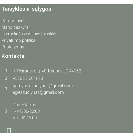
Taisyklės ir sąlygos
Parduotuvė
Mano paskyra
Internetinės vaistinės taisyklės
Privatumo politika
Pristatymas
Kontaktai
K. Petrausko g. 40, Kaunas. LT-44162
+370 37 204873
gamyba.azuolynas@gmail.com
egleazuolynas@gmail.com
Darbo laikas:
I - V 8:00-20:00
VI 9:00-16:00