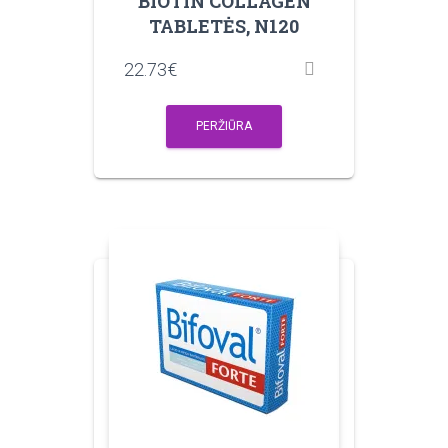
BIOTIN COLLAGEN
TABLETĖS, N120
22.73
€
PERŽIŪRA