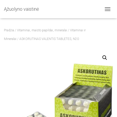
Ąžuolyno vaistinė
T
O
G
G
Pradžia
/
Vitaminai, maisto papildai, mineralai
/
Vitaminai ir
L
E
Mineralai
/ ASKORUTINAS VALENTIS TABLETĖS, N20
N
A
V
I
G
A
T
I
O
N