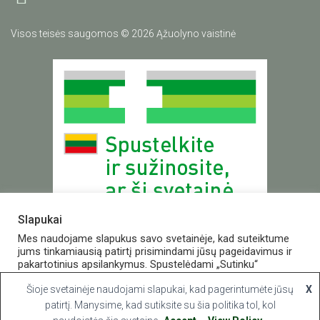
Visos teisės saugomos © 2026 Ąžuolyno vaistinė
Slapukai
Mes naudojame slapukus savo svetainėje, kad suteiktume
jums tinkamiausią patirtį prisimindami jūsų pageidavimus ir
pakartotinius apsilankymus. Spustelėdami „Sutinku“
Valstybinė vaistų kontrolės tarnyba
sutinkate naudoti VISUS slapukus.
prie Lietuvos Respublikos sveikatos apsaugos ministerijos
Šioje svetainėje naudojami slapukai, kad pagerintumėte jūsų
X
E.p.
vvkt@vvkt.lt
|
www.vvkt.lt
Slapukų nustatymai
patirtį. Manysime, kad sutiksite su šia politika tol, kol
Sutinku
Studentų g. 45A,Vilnius