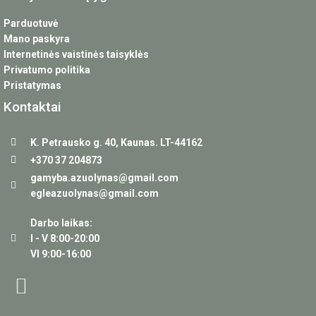
Parduotuvė
Mano paskyra
Internetinės vaistinės taisyklės
Privatumo politika
Pristatymas
Kontaktai
K. Petrausko g. 40, Kaunas. LT-44162
+370 37 204873
gamyba.azuolynas@gmail.com
egleazuolynas@gmail.com
Darbo laikas:
I - V 8:00-20:00
VI 9:00-16:00