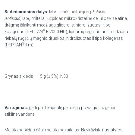
Sudedamosios dalys:
Mastikinės pistacijos
(Pistacia
lentiscus)
lapų milteliai, užpildas mikrokristalinė celiuliozė, želatina,
drėgmę išlaikanti medžiaga glicerolis, hidrolizuotas I tipo
®
kolagenas (PEPTAN
F 2000 HD), lipnumą reguliuojanti medžiaga
riebalų rūgščių magnio druskos, hidrolizuotas II tipo kolagenas
®
(PEPTAN
II m).
Grynasis kiekis – 15 g (± 5%). N30
Vartojimas:
gerti po 1 kapsulę per dieną po valgio, užgeriant
stikline vandens.
Maisto papildas nėra maisto pakaitalas. Neviršykite nustatytos