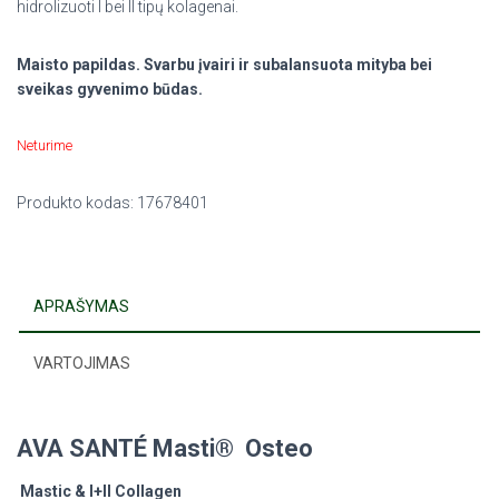
hidrolizuoti I bei II tipų kolagenai.
Maisto papildas. Svarbu įvairi ir subalansuota mityba bei
sveikas gyvenimo būdas.
Neturime
Produkto kodas:
17678401
APRAŠYMAS
VARTOJIMAS
AVA SANTÉ Masti® Osteo
Mastic & I+II Collagen