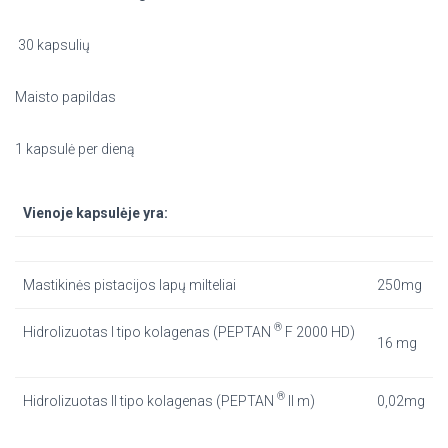
30 kapsulių
Maisto papildas
1 kapsulė per dieną
Vienoje kapsulėje yra:
Mastikinės pistacijos lapų milteliai
250mg
®
Hidrolizuotas I tipo kolagenas (PEPTAN
F 2000 HD)
16 mg
®
Hidrolizuotas II tipo kolagenas (PEPTAN
II m)
0,02mg