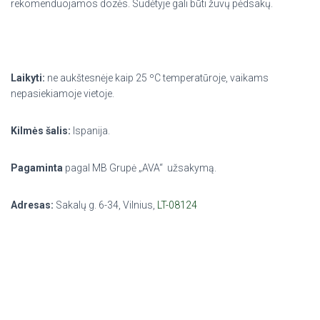
rekomenduojamos dozės. Sudėtyje gali būti žuvų pėdsakų.
Laikyti:
ne aukštesnėje kaip 25 ºC temperatūroje, vaikams
nepasiekiamoje vietoje.
Kilmės šalis:
Ispanija.
Pagaminta
pagal MB Grupė „AVA“ užsakymą.
Adresas:
Sakalų g. 6-34, Vilnius,
LT-08124