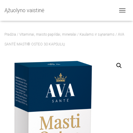
Ąžuolyno vaistinė
T
O
G
G
Pradžia
/
Vitaminai, maisto papildai, mineralai
/
Kaulams ir sąnariams
/ AVA
L
E
SANTÉ MASTI® OSTEO 30 KAPSULIŲ
N
A
V
I
G
A
T
I
O
N