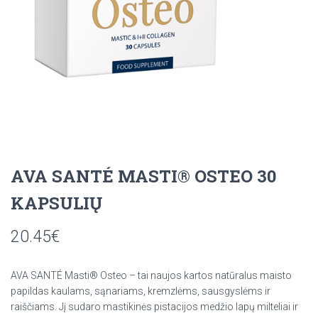
AVA SANTÉ MASTI® OSTEO 30
KAPSULIŲ
20.45
€
AVA SANTÉ Masti® Osteo – tai naujos kartos natūralus maisto
papildas kaulams, sąnariams, kremzlėms, sausgyslėms ir
raiščiams. Jį sudaro mastikinės pistacijos medžio lapų milteliai ir