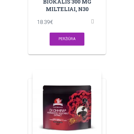
BIOKALIS 300 MG
MILTELIAI, N30
18.39
€
PERŽIŪRA