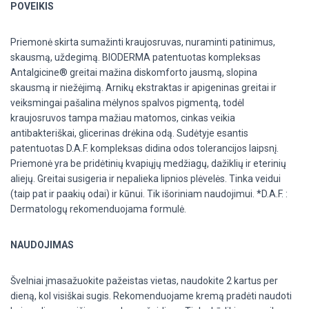
POVEIKIS
Priemonė skirta sumažinti kraujosruvas, nuraminti patinimus,
skausmą, uždegimą. BIODERMA patentuotas kompleksas
Antalgicine® greitai mažina diskomforto jausmą, slopina
skausmą ir niežėjimą. Arnikų ekstraktas ir apigeninas greitai ir
veiksmingai pašalina mėlynos spalvos pigmentą, todėl
kraujosruvos tampa mažiau matomos, cinkas veikia
antibakteriškai, glicerinas drėkina odą. Sudėtyje esantis
patentuotas D.A.F. kompleksas didina odos tolerancijos laipsnį.
Priemonė yra be pridėtinių kvapiųjų medžiagų, dažiklių ir eterinių
aliejų. Greitai susigeria ir nepalieka lipnios plėvelės. Tinka veidui
(taip pat ir paakių odai) ir kūnui. Tik išoriniam naudojimui. *D.A.F. :
Dermatologų rekomenduojama formulė.
NAUDOJIMAS
Švelniai įmasažuokite pažeistas vietas, naudokite 2 kartus per
dieną, kol visiškai sugis. Rekomenduojame kremą pradėti naudoti