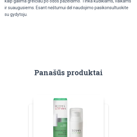
kaip galima greičiau po odos pažeidimo. Tinka kūdikiams, vaikams
ir suaugusiems. Esant nėštumui dėl naudojimo pasikonsultuokite
su gydytoju.
Panašūs produktai