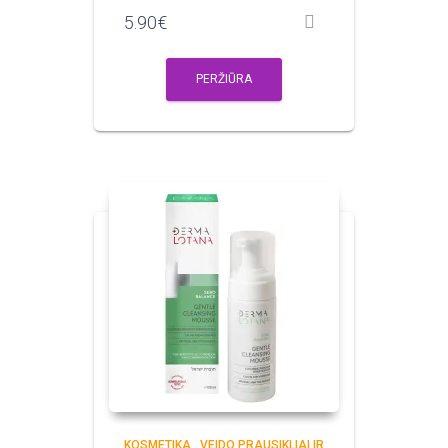
5.90
€
PERŽIŪRA
KOSMETIKA
,
VEIDO PRAUSIKLIAI IR