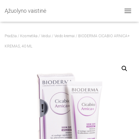
Ąžuolyno vaistinė
T
O
G
G
Pradžia
/
Kosmetika
/
Veidui
/
Veido kremai
/ BIODERMA CICABIO ARNICA+
L
E
KREMAS, 40 ML
N
A
V
I
G
A
T
I
O
N