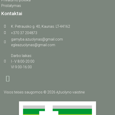
Privatumo politika
Pristatymas
Kontaktai
K. Petrausko g. 40, Kaunas. LT-44162
+370 37 204873
gamyba.azuolynas@gmail.com
egleazuolynas@gmail.com
Darbo laikas:
I - V 8:00-20:00
VI 9:00-16:00
Visos teisės saugomos © 2026 Ąžuolyno vaistinė