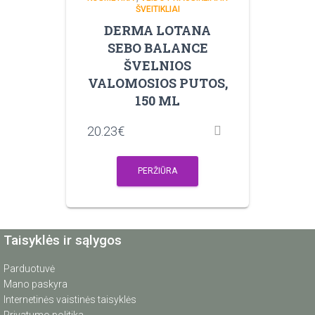
ŠVEITIKLIAI
DERMA LOTANA
SEBO BALANCE
ŠVELNIOS
VALOMOSIOS PUTOS,
150 ML
20.23
€
PERŽIŪRA
Taisyklės ir sąlygos
Parduotuvė
Mano paskyra
Internetinės vaistinės taisyklės