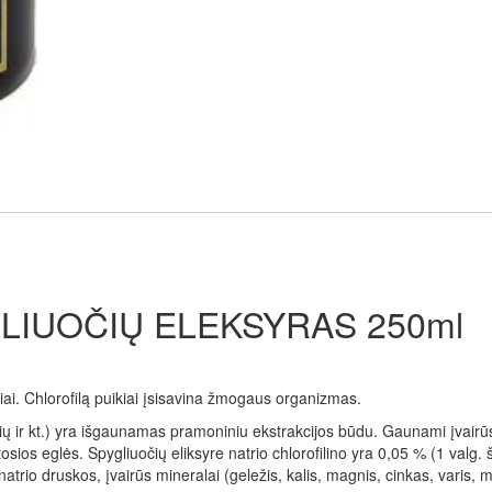
ELEKSYRAS,
250
ML
LIUOČIŲ ELEKSYRAS 250ml
iai. Chlorofilą puikiai įsisavina žmogaus organizmas.
lių ir kt.) yra išgaunamas pramoniniu ekstrakcijos būdu. Gaunami įvairūs c
osios eglės. Spygliuočių eliksyre natrio chlorofilino yra 0,05 % (1 valg. 
 natrio druskos, įvairūs mineralai (geležis, kalis, magnis, cinkas, varis, m