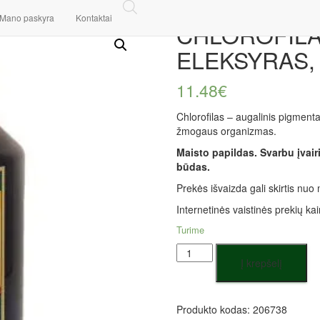
temai
/ CHLOROFILAS – SPYGLIUOČIŲ ELEKSYRAS, 250 ML
Mano paskyra
Kontaktai
CHLOROFILA
ELEKSYRAS,
11.48
€
Chlorofilas – augalinis pigmentas
žmogaus organizmas.
Maisto papildas. Svarbu įvai
būdas.
Prekės išvaizda gali skirtis nu
Internetinės vaistinės prekių kai
Turime
produkto
Į krepšelį
kiekis:
CHLOROFILAS
-
SPYGLIUOČIŲ
Produkto kodas:
206738