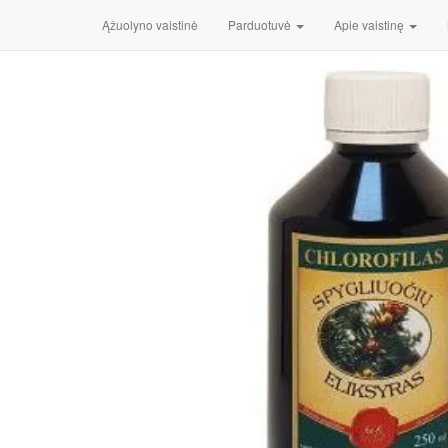
Pradžia
/
Vitaminai, maisto papildai, mineralai
/
Imuninei sis
Ąžuolyno vaistinė
Parduotuvė
Apie vaistinę