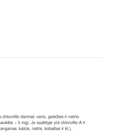
hlorofilo dariniai: vario, geležies ir natrio
šaukšte – 5 mg). Jo sudėtyje yra chlorofilo A ir
anganas, kalcis, natris, kobaltas ir kt.).