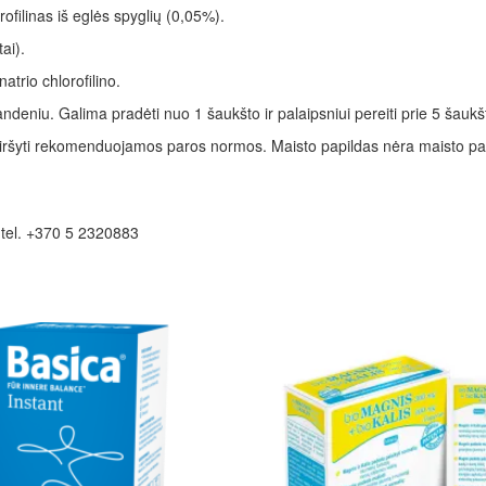
ofilinas iš eglės spyglių (0,05%).
ai).
trio chlorofilino.
andeniu. Galima pradėti nuo 1 šaukšto ir palaipsniui pereiti prie 5 šaukš
 Neviršyti rekomenduojamos paros normos. Maisto papildas nėra maisto pa
 tel. +370 5 2320883