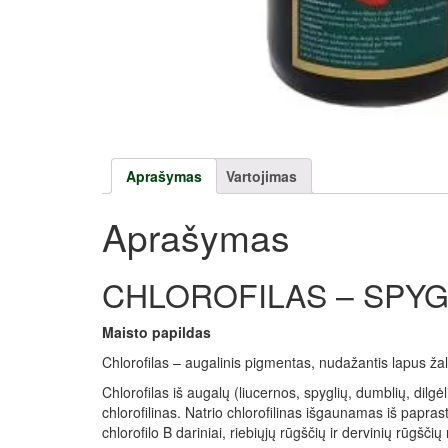
Aprašymas
Vartojimas
Aprašymas
CHLOROFILAS – SPYG
Maisto papildas
Chlorofilas – augalinis pigmentas, nudažantis lapus žal
Chlorofilas iš augalų (liucernos, spyglių, dumblių, dilgė
chlorofilinas. Natrio chlorofilinas išgaunamas iš paprast
chlorofilo B dariniai, riebiųjų rūgščių ir dervinių rūgščių