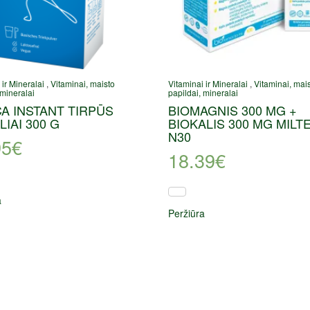
 ir Mineralai
,
Vitaminai, maisto
Vitaminai ir Mineralai
,
Vitaminai, mai
 mineralai
papildai, mineralai
A INSTANT TIRPŪS
BIOMAGNIS 300 MG +
LIAI 300 G
BIOKALIS 300 MG MILTE
N30
95
€
18.39
€
a
Peržiūra