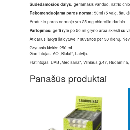
Sudedamosios dalys:
geriamasis vanduo, natrio chlor
Rekomenduojama paros norma:
50ml (5 valg. šaukšt
Produkto paros normoje yra 25 mg chlorofilo darinio – na
Vartojimas:
gerti ryte po 50 ml gryno arba skiesti su v
Atidarius laikyti šaldytuve ir suvartoti per 30 dienų.
Grynasis kiekis: 250 ml.
Gamintojas: AO „Biolat“, Latvija.
Platintojas: UAB „Medisana“, Vilniaus g.47, Rudamina,
Panašūs produktai