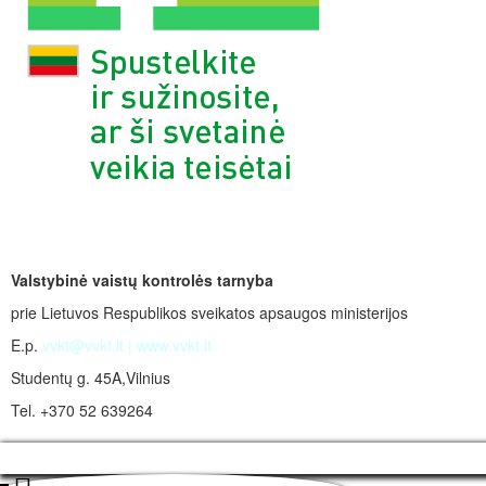
Valstybinė vaistų kontrolės tarnyba
prie Lietuvos Respublikos sveikatos apsaugos ministerijos
E.p.
vvkt@vvkt.lt
|
www.vvkt.lt
Studentų g. 45A,Vilnius
Tel. +370 52 639264