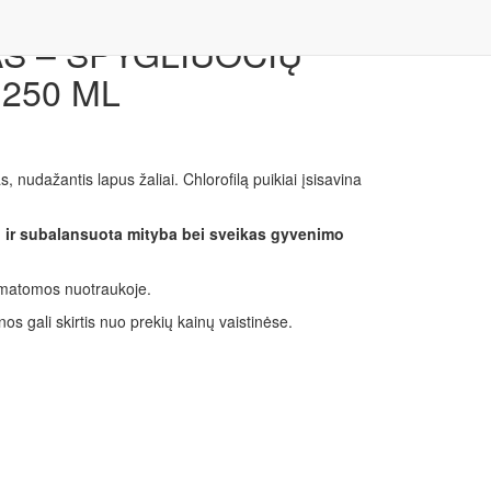
S – SPYGLIUOČIŲ
 250 ML
, nudažantis lapus žaliai. Chlorofilą puikiai įsisavina
ri ir subalansuota mityba bei sveikas gyvenimo
o matomos nuotraukoje.
nos gali skirtis nuo prekių kainų vaistinėse.