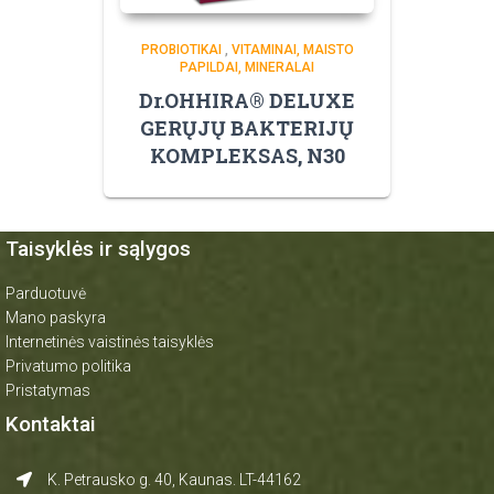
PROBIOTIKAI
,
VITAMINAI, MAISTO
PAPILDAI, MINERALAI
Dr.OHHIRA® DELUXE
GERŲJŲ BAKTERIJŲ
KOMPLEKSAS, N30
Taisyklės ir sąlygos
Parduotuvė
Mano paskyra
Internetinės vaistinės taisyklės
Privatumo politika
Pristatymas
Kontaktai
K. Petrausko g. 40, Kaunas. LT-44162