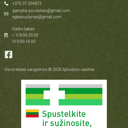
+370 37 204873
gamyba.azuolynas@gmail.com
egleazuolynas@gmail.com
Darbo laikas:
I - V 8:00-20:00
VI 9:00-16:00
Visos teisės saugomos © 2026 Ąžuolyno vaistinė