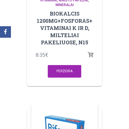
VITAMINAI, MAISTO PAPILDAI,
MINERALAI
BIOKALCIS
1200MG+FOSFORAS+
VITAMINAI K IR D,
MILTELIAI
PAKELIUOSE, N15
8.35
€
PERŽIŪRA