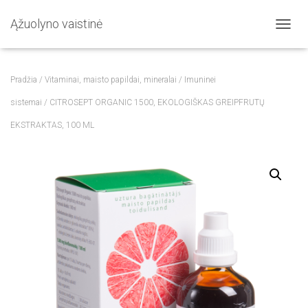
Ąžuolyno vaistinė
T
O
G
G
Pradžia
/
Vitaminai, maisto papildai, mineralai
/
Imuninei
L
E
sistemai
/ CITROSEPT ORGANIC 1500, EKOLOGIŠKAS GREIPFRUTŲ
N
EKSTRAKTAS, 100 ML
A
V
I
G
A
T
I
O
N