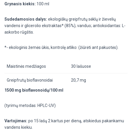
Grynasis kiekis:
100 ml
Sudedamosios dalys:
ekologiškų greipfrutų sėklų ir žievelių
vandens ir glicerolio ekstraktas* (85%);
vanduo; antioksidantas: L-
askorbo rūgštis.
*- ekologinis žemės ūkis, kontrolę atliko: (žiūrėti ant pakuotės).
Maistinės medžiagos
30 lašuose
Greipfrutų bioflavonoidai
20,7
mg
1500 mg bioflavonoidų/100 ml
(tyrimų metodas: HPLC-UV)
Vartojimas:
po 15 lašų 2 kartus per dieną, atskiedus pakankamu
vandens kiekiu.