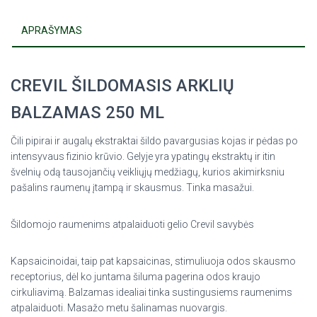
APRAŠYMAS
CREVIL ŠILDOMASIS ARKLIŲ
BALZAMAS 250 ML
Čili pipirai ir augalų ekstraktai šildo pavargusias kojas ir pėdas po
intensyvaus fizinio krūvio. Gelyje yra ypatingų ekstraktų ir itin
švelnių odą tausojančių veikliųjų medžiagų, kurios akimirksniu
pašalins raumenų įtampą ir skausmus. Tinka masažui.
Šildomojo raumenims atpalaiduoti gelio Crevil savybės
Kapsaicinoidai, taip pat kapsaicinas, stimuliuoja odos skausmo
receptorius, dėl ko juntama šiluma pagerina odos kraujo
cirkuliavimą. Balzamas idealiai tinka sustingusiems raumenims
atpalaiduoti. Masažo metu šalinamas nuovargis.