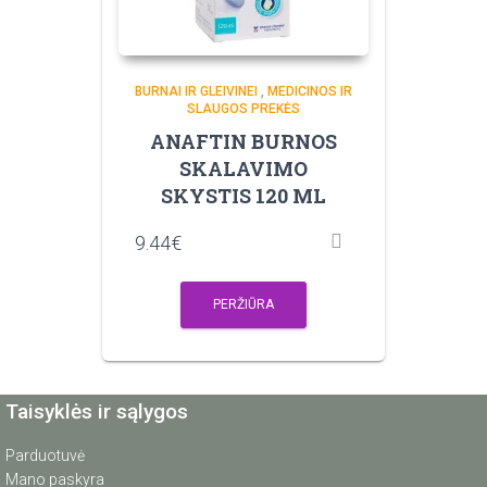
BURNAI IR GLEIVINEI
,
MEDICINOS IR
SLAUGOS PREKĖS
ANAFTIN BURNOS
SKALAVIMO
SKYSTIS 120 ML
9.44
€
PERŽIŪRA
Taisyklės ir sąlygos
Parduotuvė
Mano paskyra