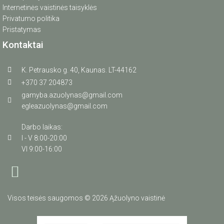
Internetinės vaistinės taisyklės
Privatumo politika
Pristatymas
Kontaktai
K. Petrausko g. 40, Kaunas. LT-44162
+370 37 204873
gamyba.azuolynas@gmail.com
egleazuolynas@gmail.com
Darbo laikas:
I - V 8:00-20:00
VI 9:00-16:00
Visos teisės saugomos © 2026 Ąžuolyno vaistinė