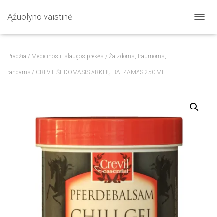
Ąžuolyno vaistinė
T
O
G
G
Pradžia
/
Medicinos ir slaugos prekės
/
Žaizdoms, traumoms,
L
E
randams
/ CREVIL ŠILDOMASIS ARKLIŲ BALZAMAS 250 ML
N
A
V
I
G
A
T
I
O
N