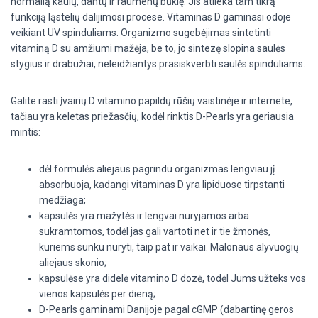
normalią kaulų, dantų ir raumenų būklę. Jis atlieka tam tikrą
funkciją ląstelių dalijimosi procese. Vitaminas D gaminasi odoje
veikiant UV spinduliams. Organizmo sugebėjimas sintetinti
vitaminą D su amžiumi mažėja, be to, jo sintezę slopina saulės
stygius ir drabužiai, neleidžiantys prasiskverbti saulės spinduliams.
Galite rasti įvairių D vitamino papildų rūšių vaistinėje ir internete,
tačiau yra keletas priežasčių, kodėl rinktis D-Pearls yra geriausia
mintis:
dėl formulės aliejaus pagrindu organizmas lengviau jį
absorbuoja, kadangi vitaminas D yra lipiduose tirpstanti
medžiaga;
kapsulės yra mažytės ir lengvai nuryjamos arba
sukramtomos, todėl jas gali vartoti net ir tie žmonės,
kuriems sunku nuryti, taip pat ir vaikai. Malonaus alyvuogių
aliejaus skonio;
kapsulėse yra didelė vitamino D dozė, todėl Jums užteks vos
vienos kapsulės per dieną;
D-Pearls gaminami Danijoje pagal cGMP (dabartinę geros