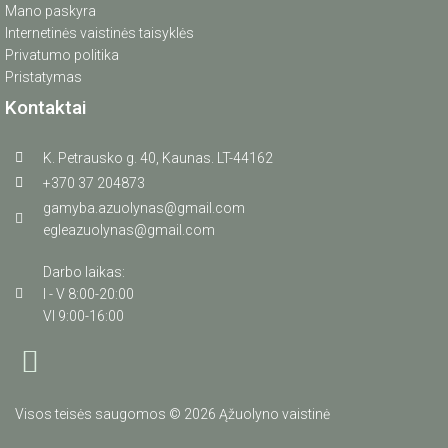
Mano paskyra
Internetinės vaistinės taisyklės
Privatumo politika
Pristatymas
Kontaktai
K. Petrausko g. 40, Kaunas. LT-44162
+370 37 204873
gamyba.azuolynas@gmail.com
egleazuolynas@gmail.com
Darbo laikas:
I - V 8:00-20:00
VI 9:00-16:00
Visos teisės saugomos © 2026 Ąžuolyno vaistinė