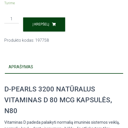
Turime
Į KREPŠELĮ
Produkto kodas:
197758
APRAŠYMAS
D-PEARLS 3200 NATŪRALUS
VITAMINAS D 80 MCG KAPSULĖS,
N80
Vitaminas D padeda palaikyti normalią imuninės sistemos veiklą,