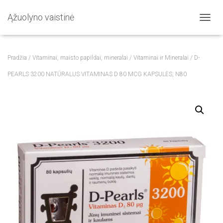
Ąžuolyno vaistinė
T
O
G
G
Pradžia
/
Vitaminai, maisto papildai, mineralai
/
Vitaminai ir Mineralai
/ D-
L
E
PEARLS 3200 NATŪRALUS VITAMINAS D 80 MCG KAPSULĖS, N80
N
A
V
I
G
A
T
I
O
N