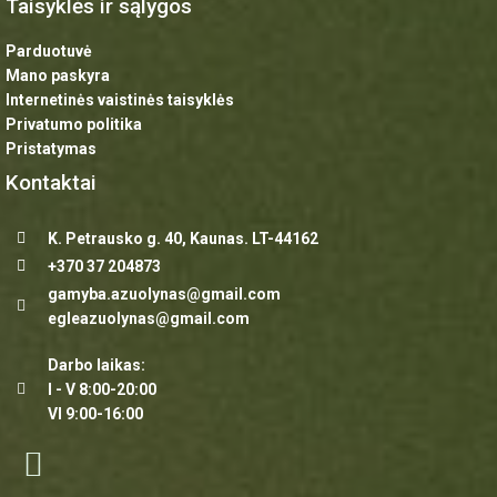
Taisyklės ir sąlygos
Parduotuvė
Mano paskyra
Internetinės vaistinės taisyklės
Privatumo politika
Pristatymas
Kontaktai
K. Petrausko g. 40, Kaunas. LT-44162
+370 37 204873
gamyba.azuolynas@gmail.com
egleazuolynas@gmail.com
Darbo laikas:
I - V 8:00-20:00
VI 9:00-16:00