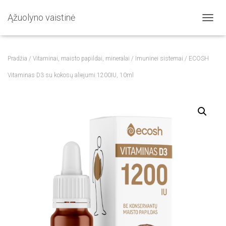
Ąžuolyno vaistinė
T
O
G
G
Pradžia
/
Vitaminai, maisto papildai, mineralai
/
Imuninei sistemai
/ ECOSH
L
E
Vitaminas D3 su kokosų aliejumi 1200IU, 10ml
N
A
V
I
G
A
T
I
O
N