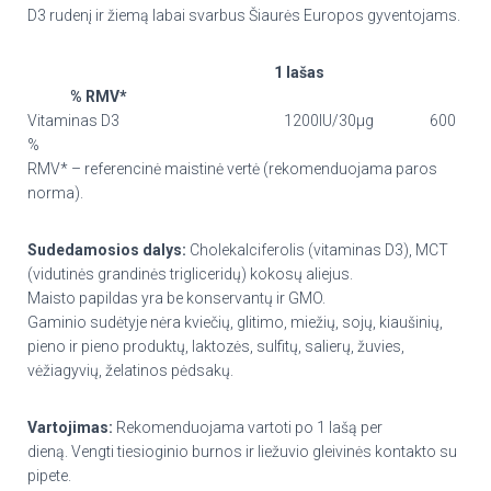
D3 rudenį ir žiemą labai svarbus Šiaurės Europos gyventojams.
1 lašas
%
RMV*
Vitaminas D3 1200IU/30μg 600
%
RMV* – referencinė maistinė vertė (rekomenduojama paros
norma).
Sudedamosios dalys:
Cholekalciferolis (vitaminas D3), MCT
(vidutinės grandinės trigliceridų) kokosų aliejus.
Maisto papildas yra be konservantų ir GMO.
Gaminio sudėtyje nėra kviečių, glitimo, miežių, sojų, kiaušinių,
pieno ir pieno produktų, laktozės, sulfitų, salierų, žuvies,
vėžiagyvių, želatinos pėdsakų.
Vartojimas:
Rekomenduojama vartoti po 1 lašą per
dieną.
Vengti tiesioginio burnos ir liežuvio gleivinės kontakto su
pipete
.