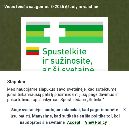
Visos teisės saugomos © 2026 Ąžuolyno vaistinė
Slapukai
Mes naudojame slapukus savo svetainėje, kad suteiktume
jums tinkamiausią patirtį prisimindami jūsų pageidavimus ir
pakartotinius apsilankymus. Spustelėdami „Sutinku“
Valstybinė vaistų kontrolės tarnyba
sutinkate naudoti VISUS slapukus.
prie Lietuvos Respublikos sveikatos apsaugos ministerijos
Šioje svetainėje naudojami slapukai, kad pagerintumėte
X
E.p.
vvkt@vvkt.lt
|
www.vvkt.lt
Slapukų nustatymai
jūsų patirtį. Manysime, kad sutiksite su šia politika tol, kol
Sutinku
Studentų g. 45A,Vilnius
naudojatės šia svetaine
Accept
View Policy
Tel. +370 52 639264