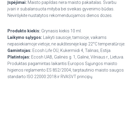
Įspėjimai:
Maisto papildas nėra maisto pakaitalas. Svarbu
įvairi ir subalansuota mityba bei sveikas gyvenimo būdas.
Neviršykite nustatytos rekomenduojamos dienos dozės.
Produkto kiekis:
Grynasis kiekis 10 ml.
Laikymo sąlygos
:
Laikyti sausoje, tamsioje, vaikams
nepasiekiamoje vietoje, ne aukštesnėje kaip 22°C temperatūroje.
Gamintojas:
Ecosh Life OÜ, Kukermiidi 4, Talinas, Estija.
Platintojas:
Ecosh UAB, Galinės g. 1, Galinė, Vilniaus r., Lietuva.
Produktas pagamintas laikantis Europos Sąjungos maisto
higienos reglamento ES 852/2004, tarptautinio maisto saugos
standarto ISO 22000:2018 ir RVASVT principų.