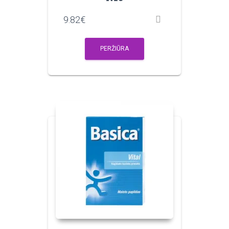
9.82
€
PERŽIŪRA