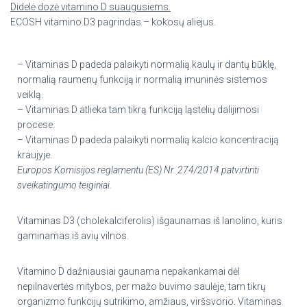
Didelė dozė vitamino D suaugusiems.
ECOSH vitamino D3 pagrindas – kokosų aliejus.
– Vitaminas D padeda palaikyti normalią kaulų ir dantų būklę,
normalią raumenų funkciją ir normalią imuninės sistemos
veiklą.
– Vitaminas D atlieka tam tikrą funkciją ląstelių dalijimosi
procese.
– Vitaminas D padeda palaikyti normalią kalcio koncentraciją
kraujyje.
Europos Komisijos reglamentu (ES) Nr. 274/2014 patvirtinti
sveikatingumo teiginiai.
Vitaminas D3 (cholekalciferolis) išgaunamas iš lanolino, kuris
gaminamas iš avių vilnos.
Vitamino D dažniausiai gaunama nepakankamai dėl
nepilnavertės mitybos, per mažo buvimo saulėje, tam tikrų
organizmo funkcijų sutrikimo, amžiaus, viršsvorio. Vitaminas