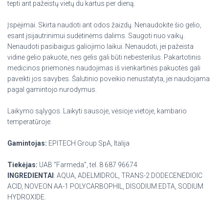
tepti ant pažeistų vietų du kartus per dieną.
Įspėjimai. Skirta naudoti ant odos žaizdų. Nenaudokite šio gelio,
esant įsijautrinimui sudėtinėms dalims. Saugoti nuo vaikų.
Nenaudoti pasibaigus galiojimo laikui. Nenaudoti, jei pažeista
vidinė gelio pakuotė, nes gelis gali būti nebesterilus. Pakartotinis
medicinos priemonės naudojimas iš vienkartinės pakuotės gali
paveikti jos savybes. Šalutinio poveikio nenustatyta, jei naudojama
pagal gamintojo nurodymus.
Laikymo sąlygos. Laikyti sausoje, vėsioje vietoje, kambario
temperatūroje.
Gamintojas:
EPITECH Group SpA, Italija
Tiekėjas:
UAB “Farmeda”, tel. 8 687 96674
INGREDIENTAI
: AQUA, ADELMIDROL, TRANS-2 DODECENEDIOIC
ACID, NOVEON AA-1 POLYCARBOPHIL, DISODIUM EDTA, SODIUM
HYDROXIDE.