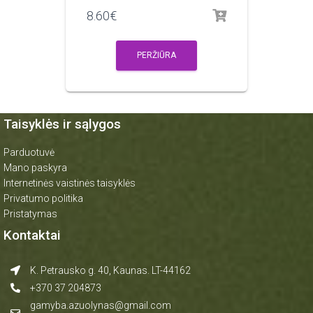
8.60
€
PERŽIŪRA
Taisyklės ir sąlygos
Parduotuvė
Mano paskyra
Internetinės vaistinės taisyklės
Privatumo politika
Pristatymas
Kontaktai
K. Petrausko g. 40, Kaunas. LT-44162
+370 37 204873
gamyba.azuolynas@gmail.com