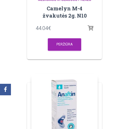
Camelyn M-4
žvakutės 2g. N10
44.04
€
PERŽIŪRA