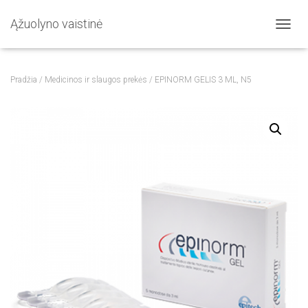
Ąžuolyno vaistinė
T
O
G
G
Pradžia
/
Medicinos ir slaugos prekės
/ EPINORM GELIS 3 ML, N5
L
E
N
A
V
I
G
A
T
I
O
N