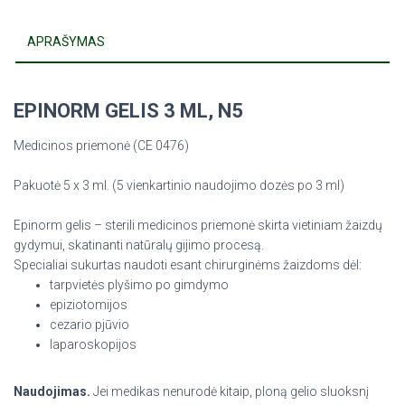
APRAŠYMAS
EPINORM GELIS 3 ML, N5
Medicinos priemonė (CE 0476)
Pakuotė 5 x 3 ml. (
5 vienkartinio naudojimo dozės po 3 ml)
Epinorm gelis – sterili medicinos priemonė skirta vietiniam žaizdų
gydymui, skatinanti natūralų gijimo procesą.
Specialiai sukurtas naudoti esant chirurginėms žaizdoms dėl:
tarpvietės plyšimo po gimdymo
epiziotomijos
cezario pjūvio
laparoskopijos
Naudojimas.
Jei medikas nenurodė kitaip, ploną gelio sluoksnį