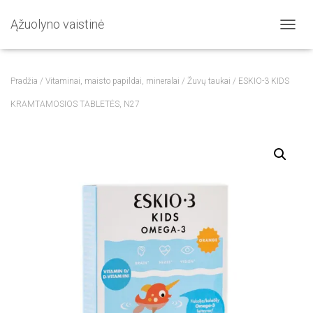
Ąžuolyno vaistinė
T
O
G
G
Pradžia
/
Vitaminai, maisto papildai, mineralai
/
Žuvų taukai
/ ESKIO-3 KIDS
L
E
KRAMTAMOSIOS TABLETĖS, N27
N
A
V
I
G
A
T
I
O
N