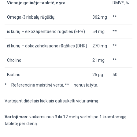
Vienoje gelinėje tabletėje yra:
RMV*, %
Omega-3 riebalų rūgščių:
362
mg
**
iš kurių – eikozapentaeno rūgšties (EPR)
54 mg
**
iš kurių – dokozaheksaeno rūgšties (DHR)
270 mg
**
Cholino
21 mg
**
Biotino
25 µg
50
* – Referencinė maistinė vertė, ** – nenustatyta.
Vartojant dideliais kiekiais gali sukelti viduriavimą.
Vartojimas:
vaikams nuo 3 iki 12 metų vartoti po 1 kramtomąją
tabletę per dieną.