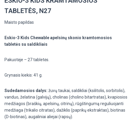
ESKIO-3 KIDS KRAMTAMOSIOS
TABLETĖS, N27
Maisto papildas
Eskio-3 Kids Chewable apelsinų skonio kramtomosios
tabletės su saldikliais
Pakuotėje – 27 tabletės.
Grynasis kiekis: 41 g.
Sudedamosios dalys:
žuvų taukai, saldikliai (ksilitolis, sorbitolis),
vanduo, želatina (galvijų), cholinas (cholino bitartratas), kvapiosios
medžiagos (braškių, apelsinų, citrinų), rūgštingumą reguliuojanti
medžiaga (trikalio citratas), dažiklis (paprikų ekstraktas), biotinas
(D-biotinas), augaliniai aliejai (rapsų).