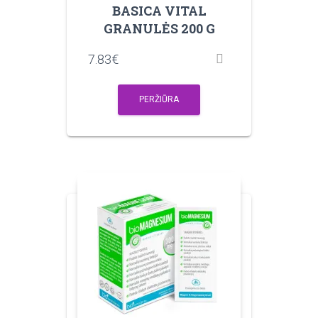
BASICA VITAL
GRANULĖS 200 G
7.83
€
PERŽIŪRA