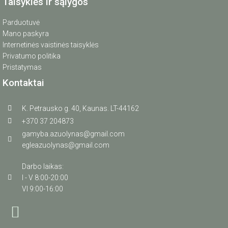
Taisyklės ir sąlygos
Parduotuvė
Mano paskyra
Internetinės vaistinės taisyklės
Privatumo politika
Pristatymas
Kontaktai
K. Petrausko g. 40, Kaunas. LT-44162
+370 37 204873
gamyba.azuolynas@gmail.com
egleazuolynas@gmail.com
Darbo laikas:
I - V 8:00-20:00
VI 9:00-16:00