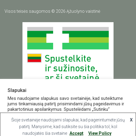
Visos teisės saugomos © 2026 Ąžuolyno vaistinė
Slapukai
Mes naudojame slapukus savo svetainėje, kad suteiktume
jums tinkamiausią patirtį prisimindami jūsų pageidavimus ir
pakartotinius apsilankymus. Spustelėdami „Sutinku“
Valstybinė vaistų kontrolės tarnyba
sutinkate naudoti VISUS slapukus.
prie Lietuvos Respublikos sveikatos apsaugos ministerijos
Šioje svetainėje naudojami slapukai, kad pagerintumėte jūsų
X
E.p.
vvkt@vvkt.lt
|
www.vvkt.lt
Slapukų nustatymai
patirtį. Manysime, kad sutiksite su šia politika tol, kol
Sutinku
Studentų g. 45A,Vilnius
naudojatės šia svetaine
Accept
View Policy