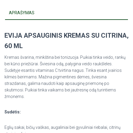
APRAŠYMAS
EVIJA APSAUGINIS KREMAS SU CITRINA,
60 ML
Kremas švarina, minkština bei tonizuoja. Puikiai tinka veido, rankų
bei kūno priežiūrai. Šviesina odą, palygina veido raukšleles.
Sudėtyje esantis vitaminas C tvirtina nagus. Tinka esant įvairios
kilmės bėrimams. Mažina pigmentines dėmes, šviesina
strazdanas, galima naudoti kaip apsauginę priemonę po
skutimosi. Puikiai tinka vaikams bei jautresnę odą turintiems
žmonėms.
Sudėtis:
Eglių sakai, bičių vaškas, augaliniai bei gyvuliniai riebalai, citrinų