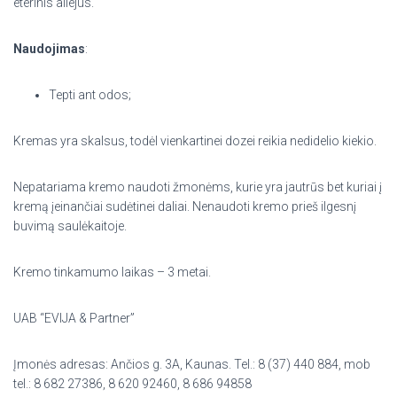
eterinis aliejus.
Naudojimas
:
Tepti ant odos;
Kremas yra skalsus, todėl vienkartinei dozei reikia nedidelio kiekio.
Nepatariama kremo naudoti žmonėms, kurie yra jautrūs bet kuriai į
kremą įeinančiai sudėtinei daliai. Nenaudoti kremo prieš ilgesnį
buvimą saulėkaitoje.
Kremo tinkamumo laikas – 3 metai.
UAB “EVIJA & Partner”
Įmonės adresas: Ančios g. 3A, Kaunas. Tel.: 8 (37) 440 884, mob
tel.: 8 682 27386, 8 620 92460, 8 686 94858