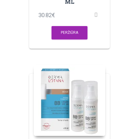
ML
30.82
€
PERŽIŪRA