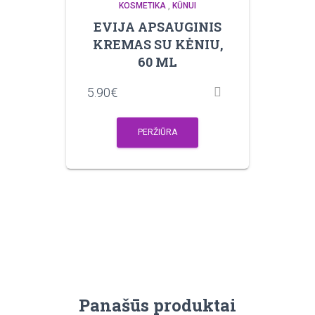
KOSMETIKA
,
KŪNUI
EVIJA APSAUGINIS
KREMAS SU KĖNIU,
60 ML
5.90
€
PERŽIŪRA
Panašūs produktai