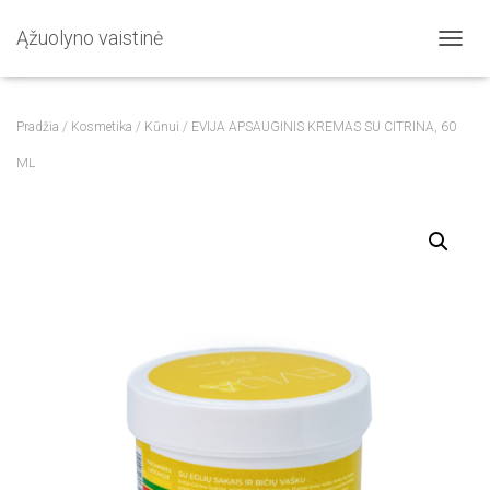
Ąžuolyno vaistinė
T
O
G
G
Pradžia
/
Kosmetika
/
Kūnui
/ EVIJA APSAUGINIS KREMAS SU CITRINA, 60
L
E
ML
N
A
V
I
G
A
T
I
O
N