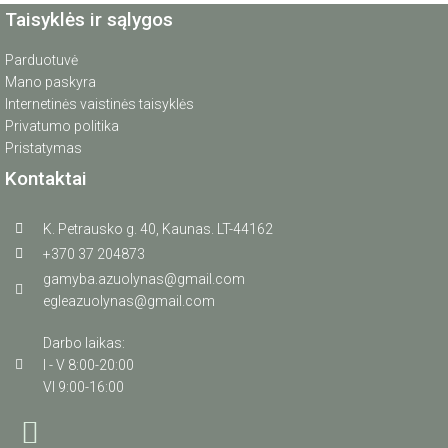
Taisyklės ir sąlygos
Parduotuvė
Mano paskyra
Internetinės vaistinės taisyklės
Privatumo politika
Pristatymas
Kontaktai
K. Petrausko g. 40, Kaunas. LT-44162
+370 37 204873
gamyba.azuolynas@gmail.com
egleazuolynas@gmail.com
Darbo laikas:
I - V 8:00-20:00
VI 9:00-16:00