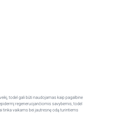
ikį, todėl gali būti naudojamas kaip pagalbinė
s epidermį regeneruojančiomis savybėmis, todėl
i tinka vaikams bei jautresnę odą turintiems