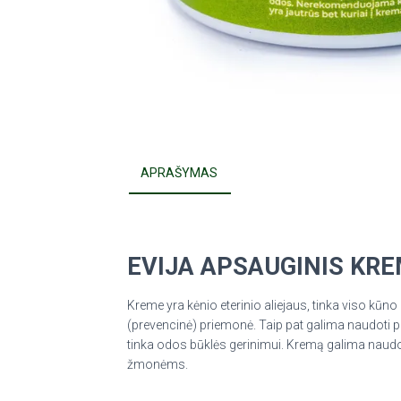
APRAŠYMAS
EVIJA APSAUGINIS KRE
Kreme yra kėnio eterinio aliejaus, tinka viso kū
(prevencinė) priemonė. Taip pat galima naudoti 
tinka odos būklės gerinimui. Kremą galima naudoti
žmonėms.