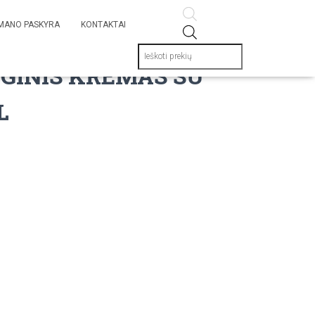
MANO PASKYRA
KONTAKTAI
Products
search
GINIS KREMAS SU
L