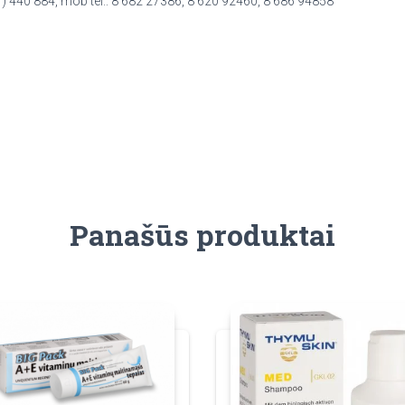
7) 440 884, mob tel.: 8 682 27386, 8 620 92460, 8 686 94858
Panašūs produktai