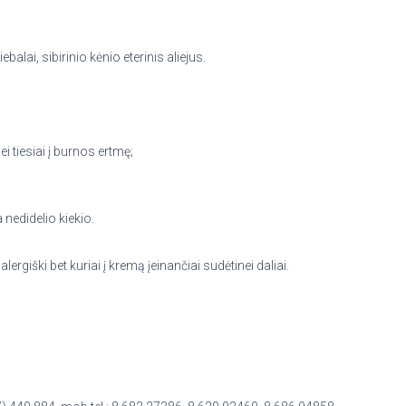
riebalai,
sibirinio kėnio eterinis aliejus
.
i tiesiai į burnos ertmę;
 nedidelio kiekio.
giški bet kuriai į kremą įeinančiai sudėtinei daliai.