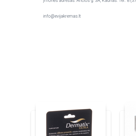
Įmonės adresas: Ančios g. 3A, Kaunas. Tel.: 8 (3
info@evijakremas.lt