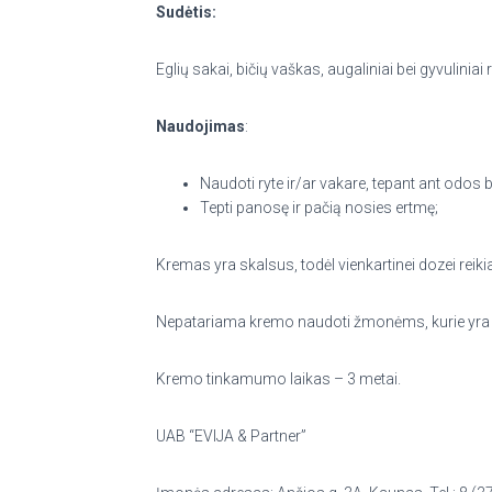
Sudėtis:
Eglių sakai, bičių vaškas, augaliniai bei gyvuliniai 
Naudojimas
:
Naudoti ryte ir/ar vakare, tepant ant odos be
Tepti panosę ir pačią nosies ertmę;
Kremas yra skalsus, todėl vienkartinei dozei reikia
Nepatariama kremo naudoti žmonėms, kurie yra aler
Kremo tinkamumo laikas – 3 metai.
UAB “EVIJA & Partner”