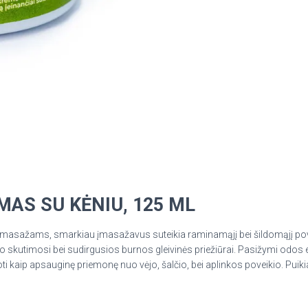
MAS SU KĖNIU, 125 ML
no masažams, smarkiau įmasažavus suteikia raminamąjį bei šildomąjį pove
po skutimosi bei sudirgusios burnos gleivinės priežiūrai. Pasižymi odo
 kaip apsauginę priemonę nuo vėjo, šalčio, bei aplinkos poveikio. Puikia