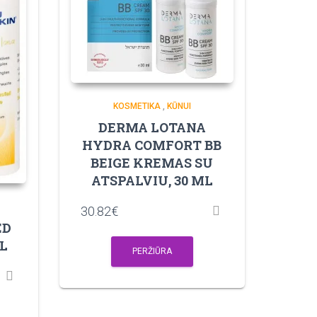
KOSMETIKA
,
KŪNUI
DERMA LOTANA
HYDRA COMFORT BB
BEIGE KREMAS SU
ATSPALVIU, 30 ML
30.82
€
ED
L
PERŽIŪRA