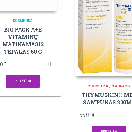
KOSMETIKA
BIG PACK A+E
VITAMINŲ
MATINAMASIS
TEPALAS 60 G
90
€
PERŽIŪRA
KOSMETIKA
,
PLAUKAMS
THYMUSKIN® M
ŠAMPŪNAS 200M
55.84
€
PERŽIŪRA