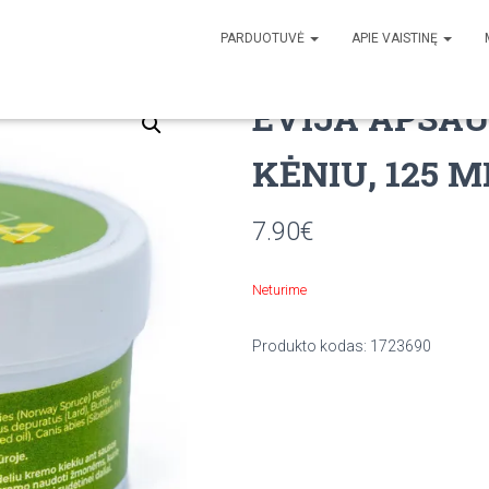
PARDUOTUVĖ
APIE VAISTINĘ
S SU KĖNIU, 125 ML
EVIJA APSAU
KĖNIU, 125 M
7.90
€
Neturime
Produkto kodas:
1723690