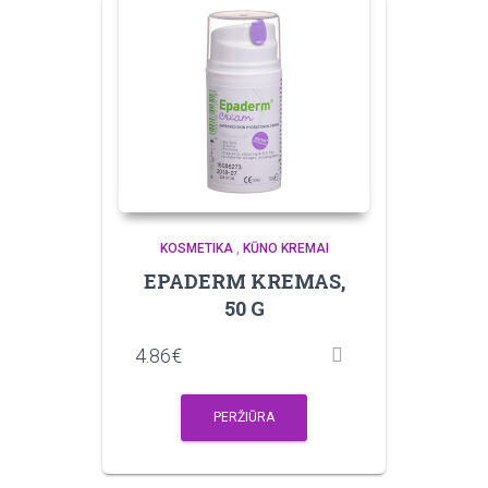
KOSMETIKA
,
KŪNO KREMAI
EPADERM KREMAS,
50 G
4.86
€
PERŽIŪRA