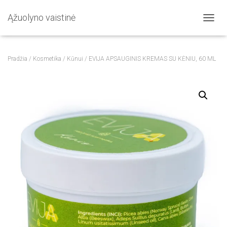
Ąžuolyno vaistinė
T
O
G
G
Pradžia
/
Kosmetika
/
Kūnui
/ EVIJA APSAUGINIS KREMAS SU KĖNIU, 60 ML
L
E
N
A
V
I
G
A
T
I
O
N