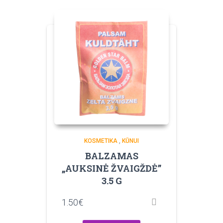
KOSMETIKA
,
KŪNUI
BALZAMAS
„AUKSINĖ ŽVAIGŽDĖ”
3.5 G
1.50
€