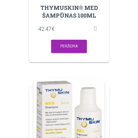
THYMUSKIN® MED
ŠAMPŪNAS 100ML
42.47
€
PERŽIŪRA