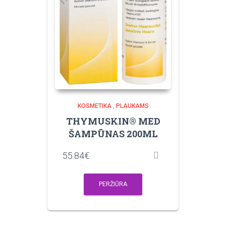
KOSMETIKA
,
PLAUKAMS
THYMUSKIN® MED
ŠAMPŪNAS 200ML
55.84
€
PERŽIŪRA