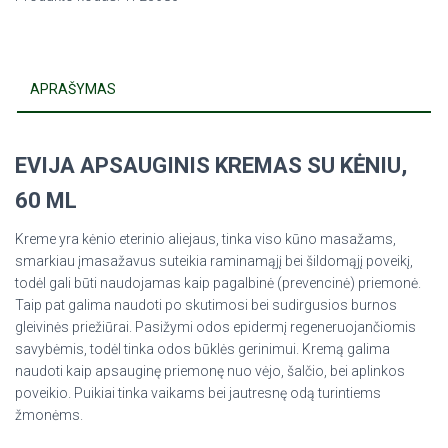
APRAŠYMAS
EVIJA APSAUGINIS KREMAS SU KĖNIU,
60 ML
Kreme yra kėnio eterinio aliejaus, tinka viso kūno masažams,
smarkiau įmasažavus suteikia raminamąjį bei šildomąjį poveikį,
todėl gali būti naudojamas kaip pagalbinė (prevencinė) priemonė.
Taip pat galima naudoti po skutimosi bei sudirgusios burnos
gleivinės priežiūrai. Pasižymi odos epidermį regeneruojančiomis
savybėmis, todėl tinka odos būklės gerinimui. Kremą galima
naudoti kaip apsauginę priemonę nuo vėjo, šalčio, bei aplinkos
poveikio. Puikiai tinka vaikams bei jautresnę odą turintiems
žmonėms.