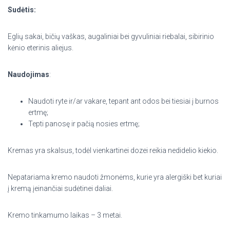
Sudėtis:
Eglių sakai, bičių vaškas, augaliniai bei gyvuliniai riebalai,
sibirinio
kėnio eterinis aliejus.
Naudojimas
:
Naudoti ryte ir/ar vakare, tepant ant odos bei tiesiai į burnos
ertmę;
Tepti panosę ir pačią nosies ertmę;
Kremas yra skalsus, todėl vienkartinei dozei reikia nedidelio kiekio.
Nepatariama kremo naudoti žmonėms, kurie yra alergiški bet kuriai
į kremą įeinančiai sudėtinei daliai.
Kremo tinkamumo laikas – 3 metai.