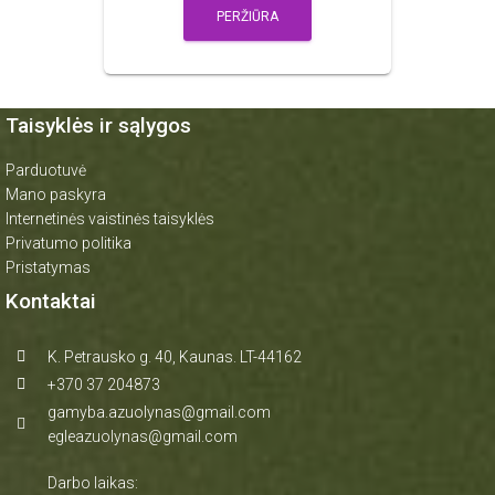
PERŽIŪRA
Taisyklės ir sąlygos
Parduotuvė
Mano paskyra
Internetinės vaistinės taisyklės
Privatumo politika
Pristatymas
Kontaktai
K. Petrausko g. 40, Kaunas. LT-44162
+370 37 204873
gamyba.azuolynas@gmail.com
egleazuolynas@gmail.com
Darbo laikas: