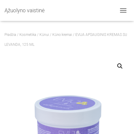
Ąžuolyno vaistinė
T
O
G
G
Pradžia
/
Kosmetika
/
Kūnui
/
Kūno kremai
/ EVIJA APSAUGINIS KREMAS SU
L
E
LEVANDA, 125 ML
N
A
V
I
G
A
T
I
O
N