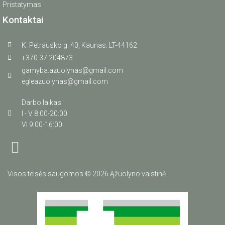
Pristatymas
Kontaktai
K. Petrausko g. 40, Kaunas. LT-44162
+370 37 204873
gamyba.azuolynas@gmail.com
egleazuolynas@gmail.com
Darbo laikas:
I - V 8:00-20:00
VI 9:00-16:00
Visos teisės saugomos © 2026 Ąžuolyno vaistinė