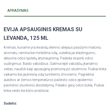
APRAŠYMAS
EVIJA APSAUGINIS KREMAS SU
LEVANDA, 125 ML
Kremas, kuriame yra levandų eterinio aliejaus pasižymi maloniu
aromatu, ramina bei minkština odą, suteikia jai elastingumo,
aktyvina odos ląstelių atsinaujinimą. Padeda slopinti odos
sudirgimus. Baido vabzdžius. Galima tepti vabzdžių įkandimo
vietas, naudoti kaip apsauginę priemonę po skutimosi. Puikiai tinka
vaikams bei jautresnę odą turintiems žmonėms. Pagreitina
aukštos ar žemos temperatūros pažeisto odos epidermio
paviršinio sluoksnio atsistatymą. Palaiko gerą odos būklę. Puikiai
tinka veido bei kūno priežiūrai.
Sudėtis: