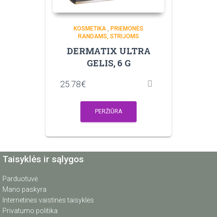
KOSMETIKA
,
PRIEMONĖS
RANDAMS, STRIJOMS
DERMATIX ULTRA
GELIS, 6 G
25.78
€
PERŽIŪRA
Taisyklės ir sąlygos
Parduotuvė
Mano paskyra
Internetinės vaistinės taisyklės
Privatumo politika