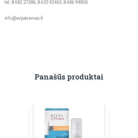
tel.: 8 682 27386, 8 620 92460, 8 686 94858
info@evijakremas.lt
Panašūs produktai