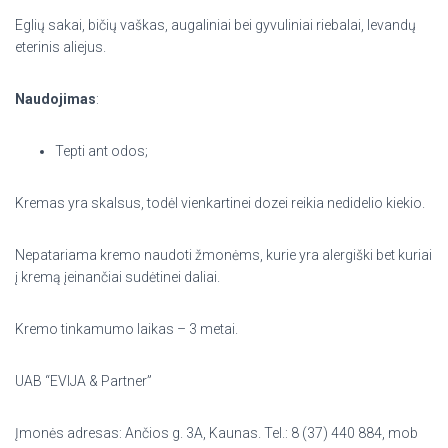
Eglių sakai, bičių vaškas, augaliniai bei gyvuliniai riebalai, levandų
eterinis aliejus.
Naudojimas
:
Tepti ant odos;
Kremas yra skalsus, todėl vienkartinei dozei reikia nedidelio kiekio.
Nepatariama kremo naudoti žmonėms, kurie yra alergiški bet kuriai
į kremą įeinančiai sudėtinei daliai.
Kremo tinkamumo laikas – 3 metai.
UAB “EVIJA & Partner”
Įmonės adresas: Ančios g. 3A, Kaunas. Tel.: 8 (37) 440 884, mob