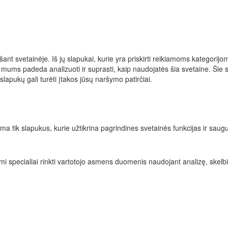
ant svetainėje. Iš jų slapukai, kurie yra priskirti reikiamoms kategorijo
e mums padeda analizuoti ir suprasti, kaip naudojatės šia svetaine. Šie 
slapukų gali turėti įtakos jūsų naršymo patirčiai.
apima tik slapukus, kurie užtikrina pagrindines svetainės funkcijas ir s
ojami specialiai rinkti vartotojo asmens duomenis naudojant analizę, skel