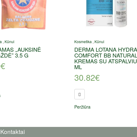
a
,
Kūnui
Kosmetika
,
Kūnui
AMAS „AUKSINĖ
DERMA LOTANA HYDR
ŽDĖ” 3.5 G
COMFORT BB NATURA
KREMAS SU ATSPALVIU,
0
€
ML
30.82
€
a
Peržiūra
Kontaktai