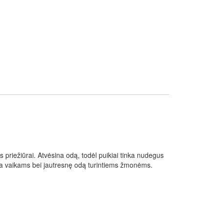
s priežiūrai. Atvėsina odą, todėl puikiai tinka nudegus
nka vaikams bei jautresnę odą turintiems žmonėms.