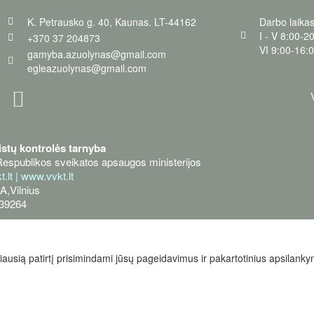
K. Petrausko g. 40, Kaunas. LT-44162
Darbo laikas
I - V 8:00-2
+370 37 204873
VI 9:00-16:
gamyba.azuolynas@gmail.com
egleazuolynas@gmail.com
istų kontrolės tarnyba
Respublikos sveikatos apsaugos ministerijos
.lt
|
www.vvkt.lt
A,Vilnius
639264
usią patirtį prisimindami jūsų pageidavimus ir pakartotinius apsilank