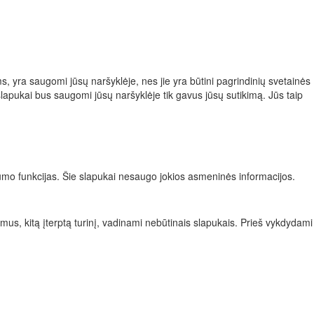
ms, yra saugomi jūsų naršyklėje, nes jie yra būtini pagrindinių svetainės
slapukai bus saugomi jūsų naršyklėje tik gavus jūsų sutikimą. Jūs taip
augumo funkcijas. Šie slapukai nesaugo jokios asmeninės informacijos.
bimus, kitą įterptą turinį, vadinami nebūtinais slapukais. Prieš vykdydami