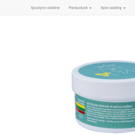
Pradžia
/
Kosmetika
/
Kūnui
/ EVIJA APSAUGINIS KREMA
Ąžuolyno vaistinė
Parduotuvė
Apie vaistinę