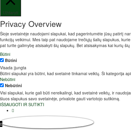
Uždaryti
Privacy Overview
Šioje svetainėje naudojami slapukai, kad pagerintumėte jūsų patirtį narš
funkcijų veikimui. Mes taip pat naudojame trečiųjų šalių slapukus, kuri
pat turite galimybę atsisakyti šių slapukų. Bet atsisakymas kai kurių šių 
Būtini
Būtini
Visada įjungta
Būtini slapukai yra būtini, kad svetainė tinkamai veiktų. Ši kategorija 
Nebūtini
Nebūtini
Visi slapukai, kurie gali būti nereikalingi, kad svetainė veiktų, ir naud
šiuos slapukus savo svetainėje, privalote gauti vartotojo sutikimą.
IŠSAUGOTI IR SUTIKTI
0