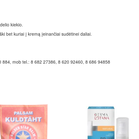
delio kiekio.
 bet kuriai į kremą įeinančiai sudėtinei daliai.
40 884, mob tel.: 8 682 27386, 8 620 92460, 8 686 94858