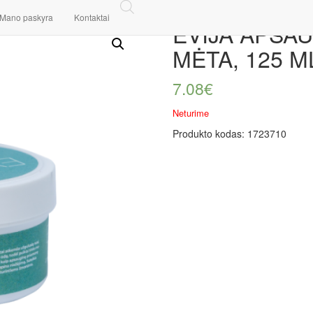
S SU MĖTA, 125 ML
Mano paskyra
Kontaktai
EVIJA APSA
MĖTA, 125 M
7.08
€
Neturime
Produkto kodas:
1723710