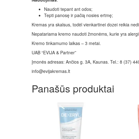
Naudoti tepant ant odos;
Tepti panosę ir pačią nosies ertmę;
Kremas yra skalsus, todėl vienkartinei dozei reikia nedi
Nepatariama kremo naudoti žmonėms, kurie yra alergiški
Kremo tinkamumo laikas – 3 metai.
UAB “EVIJA & Partner”
Įmonės adresas: Ančios g. 3A, Kaunas. Tel.: 8 (37) 4
info@evijakremas.lt
Panašūs produktai