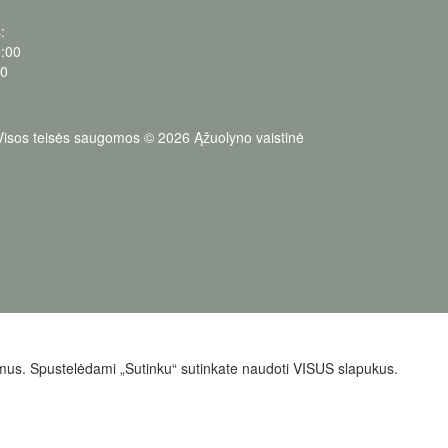
:
0:00
00
Visos teisės saugomos © 2026 Ąžuolyno vaistinė
ymus. Spustelėdami „Sutinku“ sutinkate naudoti VISUS slapukus.