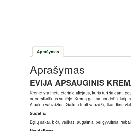
Aprašymas
Aprašymas
EVIJA APSAUGINIS KREM
Kreme yra mėtų eterinio aliejaus, kuris turi šaldantį po
ar persikaitinus saulėje. Kremą galima naudoti ir kai
Atbaido vabzdžius. Galima tepti vabzdžių įkandimo vieta
Sudėtis:
Eglių sakai, bičių vaškas, augaliniai bei gyvuliniai riebal
Naudojimas
: