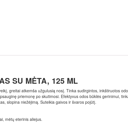
AS SU MĖTA, 125 ML
veikį, greitai atkemša užgulusią nosį. Tinka sudirgintos, inkštiruotos odo
p apsauginę priemonę po skutimosi. Efektyvus odos būklės gerinimui, ti
s, slopina niežėjimą. Suteikia gaivos ir švaros pojūtį.
ai, mėtų eterinis aliejus.