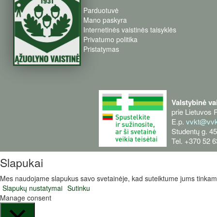
Parduotuvė
Mano paskyra
Internetinės vaistinės taisyklės
Privatumo politika
Pristatymas
Valstybinė va
prie Lietuvos 
E.p.
vvkt@vvkt
Studentų g. 45
Tel. +370 52 
Slapukai
Mes naudojame slapukus savo svetainėje, kad suteiktume jums tinkamia
Slapukų nustatymai
Sutinku
Manage consent