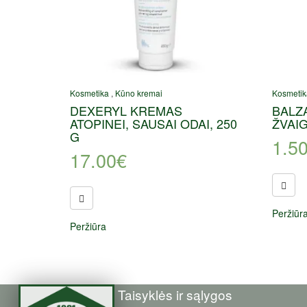
Kosmetika
,
Kūno kremai
Kosmetik
DEXERYL KREMAS
BALZ
ATOPINEI, SAUSAI ODAI, 250
ŽVAIG
G
1.5
17.00
€
Peržiūr
Peržiūra
Taisyklės ir sąlygos