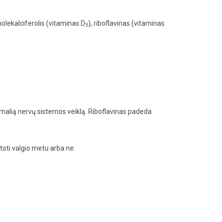
holekalciferolis (vitaminas D
), riboflavinas (vitaminas
3
ormalią nervų sistemos veiklą. Riboflavinas padeda
oti valgio metu arba ne.