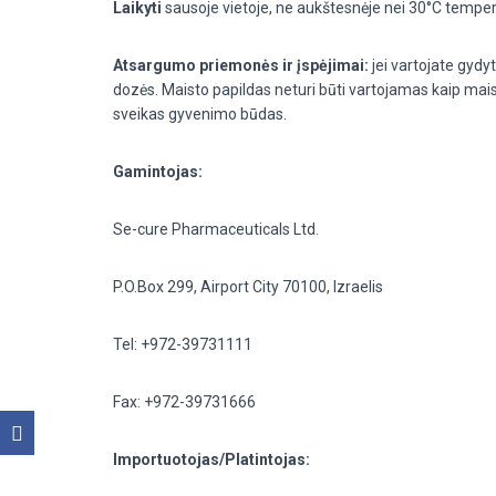
Laikyti
sausoje vietoje, ne aukštesnėje nei 30°C temper
Atsargumo priemonės ir įspėjimai:
jei vartojate gydy
dozės. Maisto papildas neturi būti vartojamas kaip mais
sveikas gyvenimo būdas.
Gamintojas:
Se-cure
Pharmaceuticals
Ltd.
P.O.Box
299,
Airport
City
70100,
Izraelis
Tel
: +972-39731111
Fax: +972-39731666
Importuotojas/Platintojas: