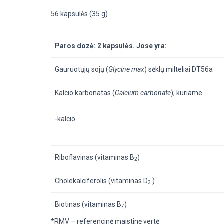
56 kapsulės (35 g)
Paros dozė: 2 kapsulės. Jose yra:
Gauruotųjų sojų (
Glycine
max
) sėklų milteliai DT56a
Kalcio karbonatas (
Calcium carbonate
), kuriame
-kalcio
Riboflavinas (vitaminas B
)
2
Cholekalciferolis (vitaminas D
)
3
Biotinas (vitaminas B
)
7
*RMV – referencinė maistinė
vertė