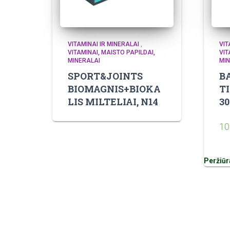
VITAMINAI IR MINERALAI
,
VIT
VITAMINAI, MAISTO PAPILDAI,
VIT
MINERALAI
MIN
SPORT&JOINTS
B
BIOMAGNIS+BIOKA
T
LIS MILTELIAI, N14
30
10
Peržiūr