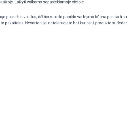
atūroje. Laikyti vaikams nepasiekiamoje vietoje.
tojo paskirtus vaistus, dėl šio maisto papildo vartojimo būtina pasitart
to pakaitalas.
Nevartoti, jei netoleruojate bet kurios iš produkto sudeda