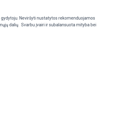
i su gydytoju. Neviršyti nustatytos rekomenduojamos
mųjų dalių.
Svarbu įvairi ir subalansuota mityba bei