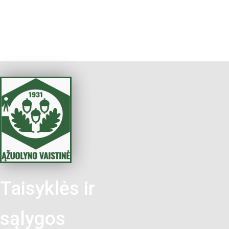
Taisyklės ir
sąlygos