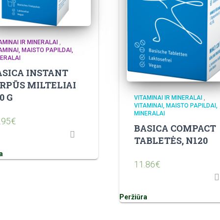
AMINAI IR MINERALAI
,
AMINAI, MAISTO PAPILDAI,
ERALAI
ASICA INSTANT
IRPŪS MILTELIAI
0 G
VITAMINAI IR MINERALAI
,
VITAMINAI, MAISTO PAPILDAI,
MINERALAI
.95
€
BASICA COMPACT
TABLETĖS, N120
a
11.86
€
Peržiūra