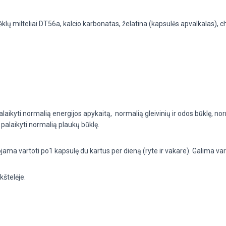
ėklų milteliai DT56a, kalcio karbonatas, želatina (kapsulės apvalkalas), c
alaikyti normalią energijos apykaitą,
normalią gleivinių ir odos būklę, n
palaikyti normalią plaukų būklę.
a vartoti po1 kapsulę du kartus per dieną (ryte ir vakare). Galima vart
kštelėje.