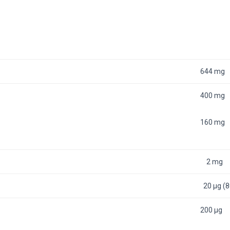
644 mg
400 mg
160 mg
2 mg
20 µg (
200 µg