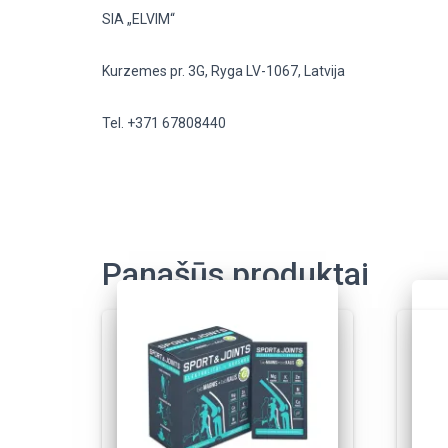
SIA „ELVIM“
Kurzemes
pr
. 3G, Ryga LV-1067, Latvija
Tel. +371 67808440
Panašūs produktai