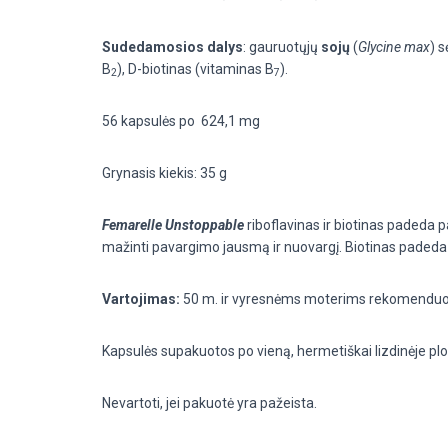
Sudedamosios dalys
: gauruotųjų
sojų
(
Glycine
max
)
s
B
), D-biotinas (vitaminas B
).
2
7
56 kapsulės po
624,1 mg
Grynasis kiekis: 35 g
Femarelle Unstoppable
r
iboflavinas ir biotinas padeda p
mažinti pavargimo jausmą ir nuovargį. Biotinas padeda 
Vartojimas:
50 m. ir vyresnėms moterims rekomenduojam
Kapsulės supakuotos po vieną, hermetiškai
lizdinėje
plo
Nevartoti, jei pakuotė yra pažeista.