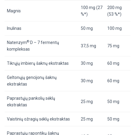
100 mg (27
200 mg
Magnis
%*)
(53 %*)
Inulinas
50 mg
100 mg
®
Natenzym
D – 7 fermentų
37,5 mg
75 mg
kompleksas
Tikrųjų imbierų šaknų ekstraktas
30 mg
60 mg
Geltonųjų gencijonų šaknų
30 mg
60 mg
ekstraktas
Paprastųjų pankolių sėklų
25 mg
50 mg
ekstraktas
Vaistinių ožragių sėklų ekstraktas
25 mg
50 mg
Paprastųjų rapontikų šaknų