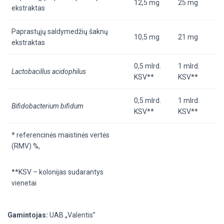
12,5 mg
25 mg
ekstraktas
Paprastųjų saldymedžių šaknų
10,5 mg
21 mg
ekstraktas
0,5
mlrd.
1
mlrd.
Lactobacillus acidophilus
KSV**
KSV**
0,5
mlrd.
1
mlrd.
Bifidobacterium bifidum
KSV**
KSV**
* referencinės maistinės vertės
(RMV)
%,
**KSV – kolonijas sudarantys
vienetai
Gamintojas:
UAB „Valentis”