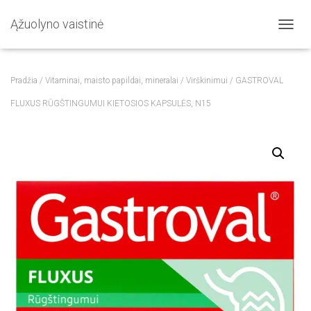
Ąžuolyno vaistinė
T
O
G
G
Pradžia
/
Vitaminai, maisto papildai, mineralai
/
Virškinimui
/ GASTROVAL
L
E
FLUXUS RŪGŠTINGUMUI KIETOSIOS KAPSULĖS, N15
N
A
V
I
G
A
T
I
O
N