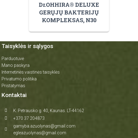
Dr.OHHIRA® DELUXE
GERŲJŲ BAKTERIJŲ
KOMPLEKSAS, N30
Taisyklės ir sąlygos
Parduotuvė
Mano paskyra
Internetinės vaistinės taisyklės
Privatumo politika
Pristatymas
Kontaktai
K. Petrausko g. 40, Kaunas. LT-44162
+370 37 204873
gamyba.azuolynas@gmail.com
egleazuolynas@gmail.com