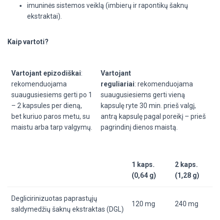
imuninės sistemos veiklą
(imbierų ir rapontikų šaknų
ekstraktai).
Kaip vartoti?
Vartojant epizodiškai
:
Vartojant
rekomenduojama
reguliariai
:
rekomenduojama
suaugusiesiems gerti po 1
suaugusiesiems gerti vieną
– 2 kapsules per dieną,
kapsulę ryte 30 min. prieš valgį,
bet kuriuo paros metu, su
antrą kapsulę pagal poreikį – prieš
maistu arba tarp valgymų.
pagrindinį dienos maistą.
1 kaps.
2 kaps.
(0,64 g)
(1,28 g)
Deglicirinizuotas paprastųjų
120 mg
240 mg
saldymedžių šaknų ekstraktas (DGL)