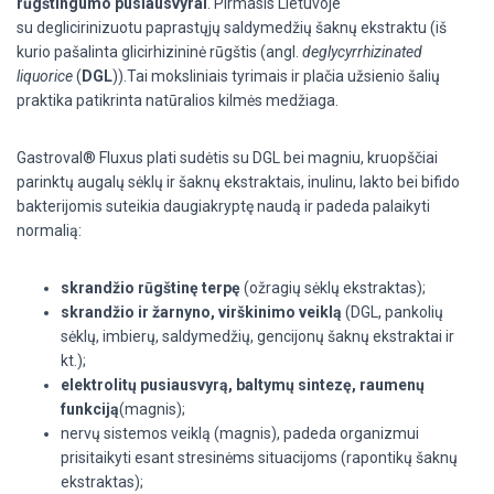
rūgštingumo pusiausvyrai
. Pirmasis Lietuvoje
su
deglicirinizuotu
paprastųjų saldymedžių šaknų ekstraktu (iš
kurio pašalinta glicirhizininė rūgštis (angl.
deglycyrrhizinated
liquorice
(
DGL
)).Tai moksliniais tyrimais ir plačia užsienio šalių
praktika patikrinta natūralios kilmės medžiaga.
Gastroval® Fluxus
plati sudėtis su
DGL bei magniu, kruopščiai
parinktų augalų sėklų ir šaknų ekstraktais, inulinu, lakto bei bifido
bakterijomis
suteikia daugiakryptę naudą ir
padeda palaikyti
normalią:
skrandžio rūgštinę terpę
(ožragių sėklų ekstraktas);
skrandžio ir žarnyno, virškinimo veiklą
(DGL, pankolių
sėklų, imbierų, saldymedžių, gencijonų šaknų ekstraktai ir
kt.);
elektrolitų pusiausvyrą, baltymų sintezę, raumenų
funkciją
(magnis);
nervų sistemos veiklą
(magnis), padeda organizmui
prisitaikyti esant stresinėms situacijoms (rapontikų šaknų
ekstraktas);