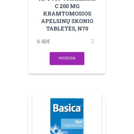
C 200 MG
KRAMTOMOSIOS
APELSINŲ SKONIO
TABLETĖS, N70
6.48
€
PERŽIŪRA