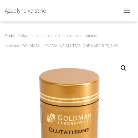
Ąžuolyno vaistinė
T
O
G
G
Pradžia
/
Vitaminai, maisto papildai, mineralai
/
Imuninei
L
E
sistemai
/ GOLDMAN LIPOSOMINIS GLUTATHIONE KAPSULĖS, N60
N
A
V
I
G
A
T
I
O
N