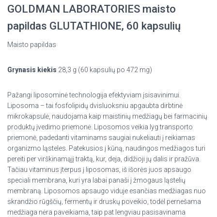
GOLDMAN LABORATORIES maisto
papildas GLUTATHIONE, 60 kapsulių
Maisto papildas
Grynasis kiekis
28,3 g (60 kapsulių po 472 mg)
Pažangi liposominė technologija efektyviam įsisavinimui.
Liposoma – tai fosfolipidų dvisluoksniu apgaubta dirbtinė
mikrokapsulė, naudojama kaip maistinių medžiagų bei farmacinių
produktų įvedimo priemonė. Liposomos veikia lyg transporto
priemonė, padedanti vitaminams saugiai nukeliauti į reikiamas
organizmo ląsteles. Patekusios į kūną, naudingos medžiagos turi
pereiti per virškinamąjį traktą, kur, deja, didžioji jų dalis ir pražūva.
Tačiau vitaminus įterpus į liposomas, iš išorės juos apsaugo
speciali membrana, kuri yra labai panaši į žmogaus ląstelių
membraną. Liposomos apsaugo viduje esančias medžiagas nuo
skrandžio rūgščių, fermentų ir druskų poveikio, todėl pernešama
medžiaga nėra paveikiama, taip pat lengviau pasisavinama