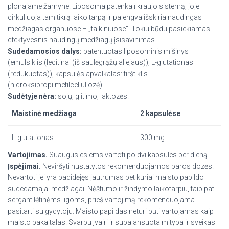
plonajame žarnyne. Liposoma patenka į kraujo sistemą, joje
cirkuliuoja tam tikrą laiko tarpą ir palengva išskiria naudingas
medžiagas organuose – „taikiniuose“. Tokiu būdu pasiekiamas
efektyvesnis naudingų medžiagų įsisavinimas.
Sudedamosios dalys:
patentuotas liposominis mišinys
(emulsiklis (lecitinai (iš saulėgrąžų aliejaus)), L-glutationas
(redukuotas)), kapsulės apvalkalas: tirštiklis
(hidroksipropilmetilceliuliozė).
Sudėtyje nėra:
sojų, glitimo, laktozės.
Maistinė medžiaga
2 kapsulėse
L-glutationas
300 mg
Vartojimas.
Suaugusiesiems vartoti po dvi kapsules per dieną.
Įspėjimai.
Neviršyti nustatytos rekomenduojamos paros dozės.
Nevartoti jei yra padidėjęs jautrumas bet kuriai maisto papildo
sudedamajai medžiagai. Nėštumo ir žindymo laikotarpiu, taip pat
sergant lėtinėms ligoms, prieš vartojimą rekomenduojama
pasitarti su gydytoju. Maisto papildas neturi būti vartojamas kaip
maisto pakaitalas. Svarbu įvairi ir subalansuota mityba ir sveikas