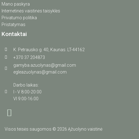
Mano paskyra
Internetinės vaistinės taisyklės
Privatumo politika
Pristatymas
Kontaktai
K. Petrausko g. 40, Kaunas. LT-44162
+370 37 204873
gamyba.azuolynas@gmail.com
egleazuolynas@gmail.com
Darbo laikas:
I - V 8:00-20:00
VI 9:00-16:00
Visos teisės saugomos © 2026 Ąžuolyno vaistinė