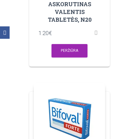
ASKORUTINAS
VALENTIS
TABLETĖS, N20
1.20
€
PERŽIŪRA