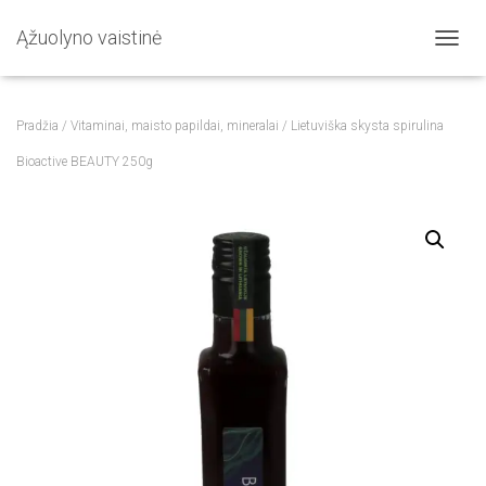
Ąžuolyno vaistinė
T
O
G
G
Pradžia
/
Vitaminai, maisto papildai, mineralai
/ Lietuviška skysta spirulina
L
E
Bioactive BEAUTY 250g
N
A
V
I
G
A
T
I
O
N