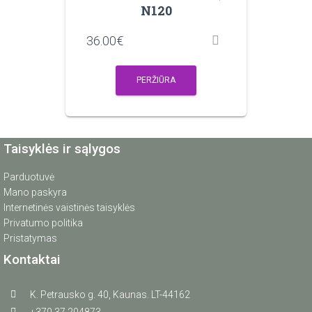
N120
36.00
€
PERŽIŪRA
Taisyklės ir sąlygos
Parduotuvė
Mano paskyra
Internetinės vaistinės taisyklės
Privatumo politika
Pristatymas
Kontaktai
K. Petrausko g. 40, Kaunas. LT-44162