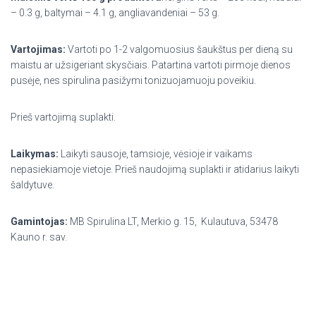
– 0.3 g, baltymai – 4.1 g, angliavandeniai – 53 g.
Vartojimas:
Vartoti po 1-2 valgomuosius šaukštus per dieną su
maistu ar užsigeriant skysčiais. Patartina vartoti pirmoje dienos
pusėje, nes spirulina pasižymi tonizuojamuoju poveikiu.
Prieš vartojimą suplakti.
Laikymas:
Laikyti sausoje, tamsioje, vėsioje ir vaikams
nepasiekiamoje vietoje. Prieš naudojimą suplakti ir atidarius laikyti
šaldytuve.
Gamintojas:
MB Spirulina LT, Merkio g. 15, Kulautuva, 53478
Kauno r. sav.