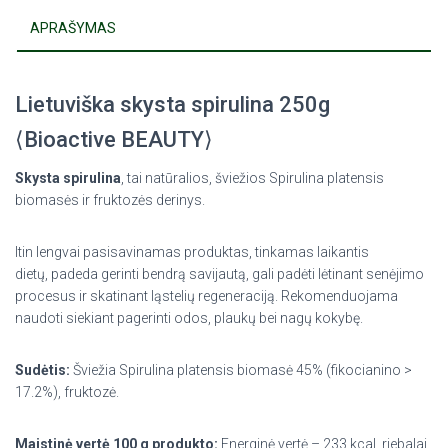
APRAŠYMAS
Lietuviška skysta spirulina 250g
⟨Bioactive BEAUTY⟩
Skysta spirulina
, tai natūralios, šviežios Spirulina platensis
biomasės ir fruktozės derinys.
Itin lengvai pasisavinamas produktas,
tinkamas laikantis
dietų
,
padeda gerinti bendrą savijautą
,
gali padėti lėtinant senėjimo
procesus ir
skatinant ląstelių regeneraciją
. Rekomenduojama
naudoti siekiant pagerinti odos, plaukų bei nagų kokybę.
Sudėtis:
Šviežia Spirulina platensis biomasė 45% (fikocianino >
17.2%), fruktozė.
Maistinė vertė 100 g produkto:
Energinė vertė – 233 kcal, riebalai