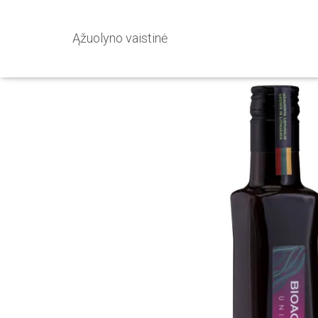
Ąžuolyno vaistinė
Pradžia
/
Vitaminai, maisto papildai, mineralai
/ Lietuviška sk