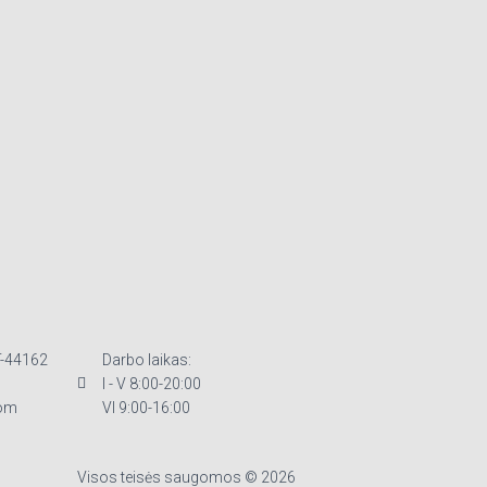
T-44162
Darbo laikas:
I - V 8:00-20:00
om
VI 9:00-16:00
Visos teisės saugomos © 2026