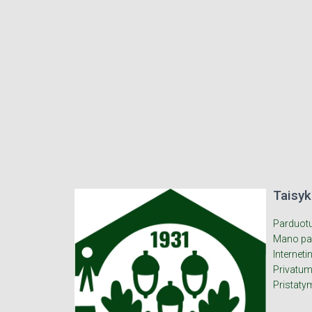
Taisyk
Parduot
Mano pa
Interneti
Privatum
Pristaty