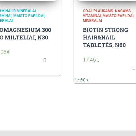
AMINAI IR MINERALAI
,
ODAI. PLAUKAMS. NAGAMS
,
AMINAI, MAISTO PAPILDAI,
VITAMINAI, MAISTO PAPILDAI,
ERALAI
MINERALAI
IOMAGNESIUM 300
BIOTIN STRONG
 MILTELIAI, N30
HAIR&NAIL
TABLETĖS, N60
.36
€
17.46
€
a
Peržiūra