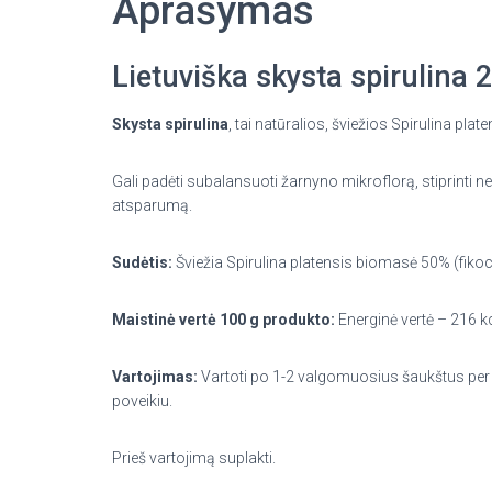
Aprašymas
Lietuviška skysta spirulina
Skysta spirulina
, tai natūralios, šviežios Spirulina pla
Gali padėti subalansuoti žarnyno mikroflorą, stiprinti n
atsparumą.
Sudėtis:
Šviežia Spirulina platensis biomasė 50% (fikoc
Maistinė vertė 100 g produkto:
Energinė vertė – 216 kc
Vartojimas:
Vartoti po 1-2 valgomuosius šaukštus per d
poveikiu.
Prieš vartojimą suplakti.