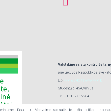
Valstybinė vaistų kontrolės tarn
prie Lietuvos Respublikos sveikat
E.p.
vvkt@vvkt.lt
|
www.vvkt.lt
Studentų g. 45A,Vilnius
Tel. +370 52 639264
intumėte jūsų patirtį. Manysime, kad sutiksite su šia politika tol, kol na