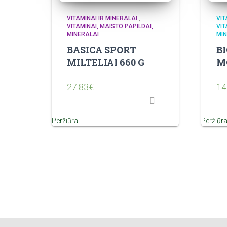
VITAMINAI IR MINERALAI
,
VIT
VITAMINAI, MAISTO PAPILDAI,
VIT
MINERALAI
MIN
BASICA SPORT
B
MILTELIAI 660 G
MG
27.83
€
14
Peržiūra
Peržiūr