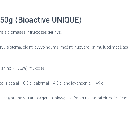
 250g ⟨Bioactive UNIQUE⟩
tensis biomasės ir fruktozės derinys.
ervų sistemą, didinti gyvybingumą, mažinti nuovargį, stimuliuoti medžiagų 
ianino > 17.2%), fruktozė.
al, riebalai – 0.3 g, baltymai – 4.6 g, angliavandeniai – 49 g.
ieną su maistu ar užsigeriant skysčiais. Patartina vartoti pirmoje dien