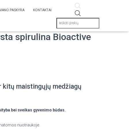
MANO PASKYRA
KONTAKTAI
sta spirulina Bioactive
r kitų maistingųjų medžiagų
mityba bei sveikas gyvenimo būdas.
o matomos nuotraukoje.