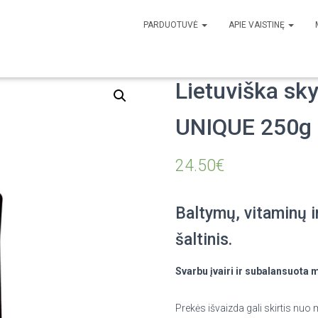
PARDUOTUVĖ
APIE VAISTINĘ
ysta spirulina Bioactive UNIQUE 250g
Lietuviška sky
UNIQUE 250g
24.50
€
Baltymų, vitaminų i
šaltinis.
Svarbu įvairi ir subalansuota 
Prekės išvaizda gali skirtis nu