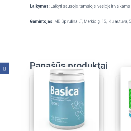
Laikymas:
Laikyti sausoje, tamsioje, vėsioje ir vaikams 
Gamintojas:
MB Spirulina LT, Merkio g. 15, Kulautuva, 
Panašūs produktai