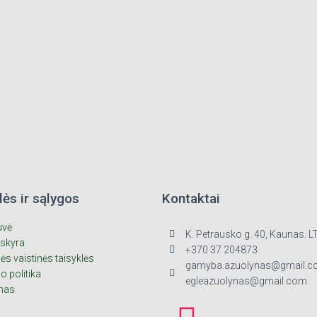
lės ir sąlygos
Kontaktai
uvė
K. Petrausko g. 40, Kaunas. L
skyra
+370 37 204873
nės vaistinės taisyklės
gamyba.azuolynas@gmail.c
o politika
egleazuolynas@gmail.com
mas