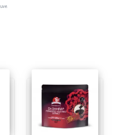
tuve.