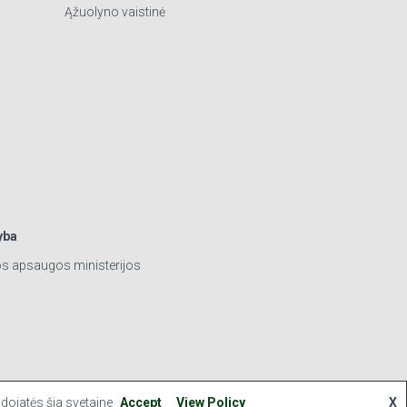
Ąžuolyno vaistinė
yba
os apsaugos ministerijos
udojatės šia svetaine
Accept
View Policy
X