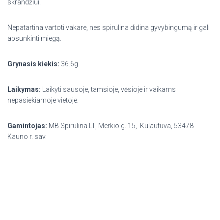
skrandžiui.
Nepatartina vartoti vakare, nes spirulina didina gyvybingumą ir gali
apsunkinti miegą.
Grynasis kiekis:
36.6g
Laikymas:
Laikyti sausoje, tamsioje, vėsioje ir vaikams
nepasiekiamoje vietoje.
Gamintojas:
MB Spirulina LT, Merkio g. 15, Kulautuva, 53478
Kauno r. sav.