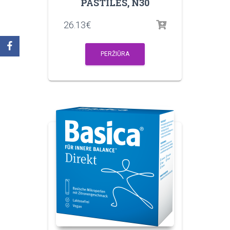
PASTILĖS, N30
26.13
€
PERŽIŪRA