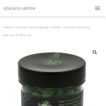
Ąžuolyno vaistinė
T
O
G
G
Pradžia
/
Vitaminai, maisto papildai, mineralai
/ Lietuviškos Spirulinos
L
E
kapsulės 610mg N60
N
A
V
I
G
A
T
I
O
N