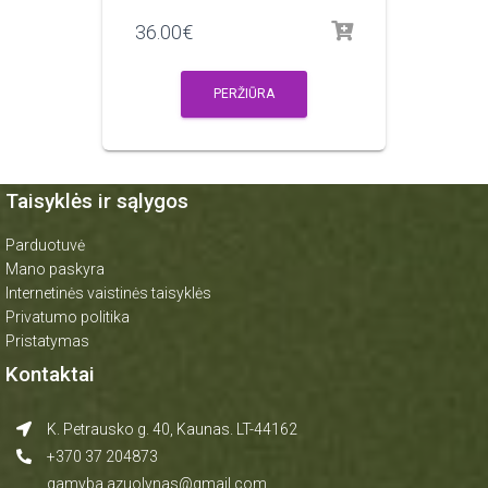
36.00
€
PERŽIŪRA
Taisyklės ir sąlygos
Parduotuvė
Mano paskyra
Internetinės vaistinės taisyklės
Privatumo politika
Pristatymas
Kontaktai
K. Petrausko g. 40, Kaunas. LT-44162
+370 37 204873
gamyba.azuolynas@gmail.com