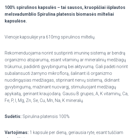
100% spirulinos kapsulės – tai sausos, kruopščiai išplautos
melsvadumblio Spirulina platensis biomasės milteliai
kapsulėse.
Vienoje kapsulėje yra 610mg spirulinos miltelių.
Rekomenduojama norint sustiprinti imuninę sistemą ar bendrą
organizmo atsparumą, esant vitaminų ar mineralinių medžiagų
trūkumui, padidinti gyvybingumą bei aktyvumą. Gali padėti norint
subalansuoti žarnyno mikroflorą, šalinant iš organizmo
nuodingąsias medžiagas, stiprinant nervų sistemą, didinant
gyvybingumą, mažinant nuovargį, stimuliuojant medžiagų
apykaitą, gerinant kraujodarą. Gausu B grupės, A, K vitaminų, Ca,
Fe, P, I, Mg, Zn, Se, Cu, Mn, Na, K mineralų.
Sudėtis:
Spirulina platensis 100%
Vartojimas:
1 kapsulė per dieną, geriausia ryte, esant tuščiam