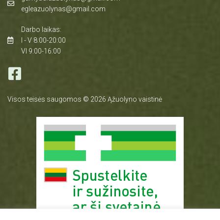
egleazuolynas@gmail.com
Darbo laikas:
I - V 8:00-20:00
VI 9:00-16:00
Visos teisės saugomos © 2026 Ąžuolyno vaistinė