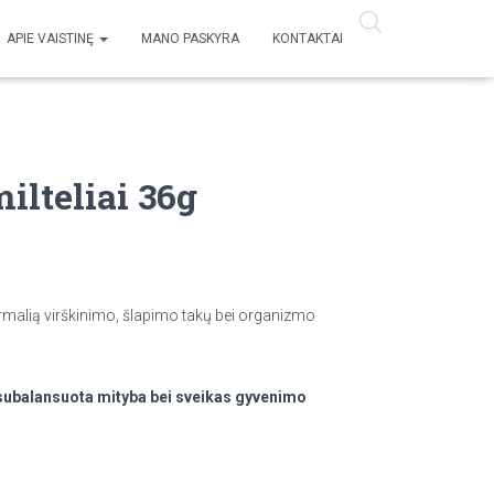
APIE VAISTINĘ
MANO PASKYRA
KONTAKTAI
lteliai 36g
normalią virškinimo, šlapimo takų bei organizmo
r subalansuota mityba bei sveikas gyvenimo