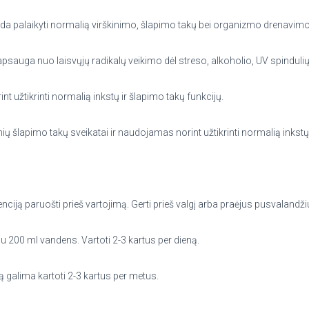
da palaikyti normalią virškinimo, šlapimo takų bei organizmo drenavimo
psauga nuo laisvųjų radikalų veikimo dėl streso, alkoholio, UV spinduli
 užtikrinti normalią inkstų ir šlapimo takų funkcijų.
nių šlapimo takų sveikatai ir naudojamas norint užtikrinti normalią inkstų
ciją paruošti prieš vartojimą. Gerti prieš valgį arba praėjus pusvalandžiu
u 200 ml vandens. Vartoti 2-3 kartus per dieną.
 galima kartoti 2-3 kartus per metus.