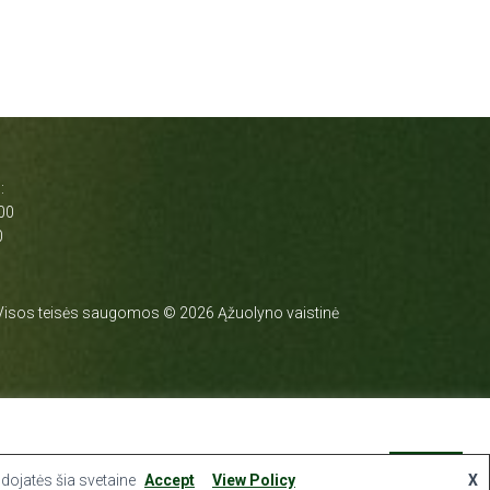
:
:00
0
Visos teisės saugomos © 2026 Ąžuolyno vaistinė
Slapukų nustatymai
Sutinku
udojatės šia svetaine
Accept
View Policy
X