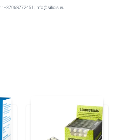
nr.: +37068772451; info@silicis.eu