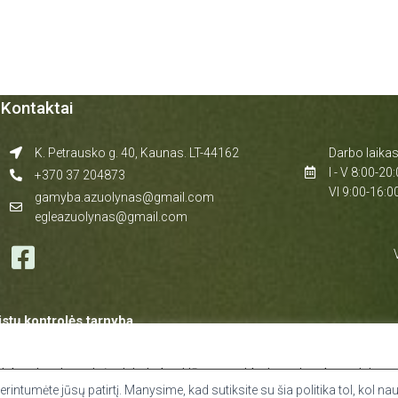
Kontaktai
K. Petrausko g. 40, Kaunas. LT-44162
Darbo laikas
I - V 8:00-20
+370 37 204873
VI 9:00-16:0
gamyba.azuolynas@gmail.com
egleazuolynas@gmail.com
istų kontrolės tarnyba
 Respublikos sveikatos apsaugos ministerijos
.lt
|
www.vvkt.lt
kamiausią patirtį prisimindami jūsų pageidavimus ir pakartotinius
A,Vilnius
lapukus.
intumėte jūsų patirtį. Manysime, kad sutiksite su šia politika tol, kol na
639264