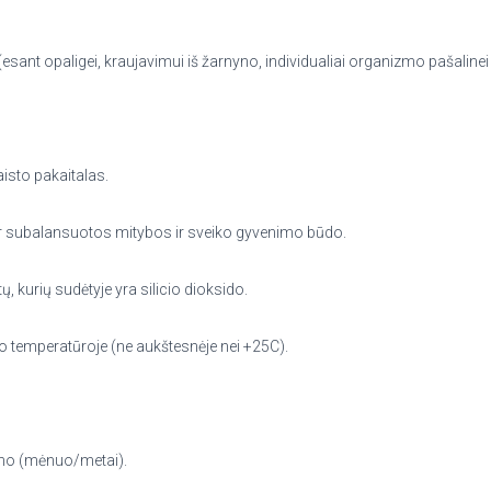
ant opaligei, kraujavimui iš žarnyno, individualiai organizmo pašalinei re
isto pakaitalas.
s ir subalansuotos mitybos ir sveiko gyvenimo būdo.
, kurių sudėtyje yra silicio dioksido.
 temperatūroje (ne aukštesnėje nei +25C).
ono (mėnuo/metai).