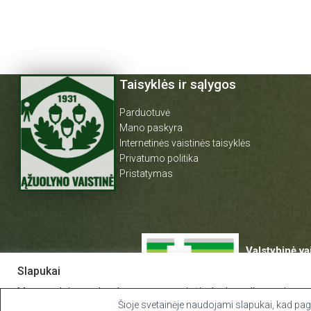
Taisyklės ir sąlygos
Parduotuvė
Mano paskyra
Internetinės vaistinės taisyklės
Privatumo politika
Pristatymas
Valstybinė va
prie Lietuvos
Slapukai
E.p.
vvkt@vvkt
Mes naudojame slapukus savo svetainėje, kad suteiktume jums tin
Studentų g. 45
apsilankymus. Spustelėdami „Sutinku“ sutinkate naudoti VISUS s
Šioje svetainėje naudojami slapukai, kad pager
Tel. +370 52 