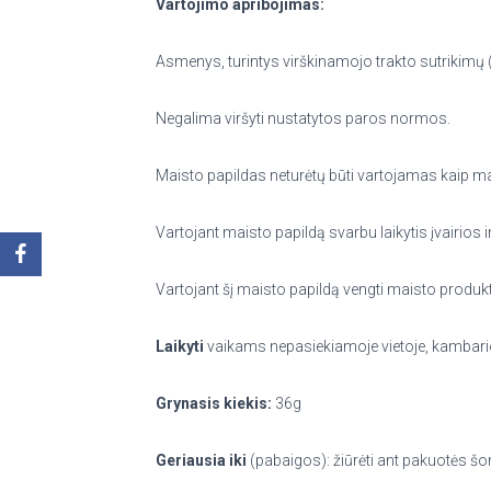
Vartojimo apribojimas:
Asmenys, turintys virškinamojo trakto sutrikimų (es
Negalima viršyti nustatytos paros normos.
Maisto papildas neturėtų būti vartojamas kaip ma
Vartojant maisto papildą svarbu laikytis įvairio
Vartojant šį maisto papildą vengti maisto produktų
Laikyti
vaikams nepasiekiamoje vietoje, kambario
Grynasis kiekis:
36g
Geriausia iki
(pabaigos): žiūrėti ant pakuotės š