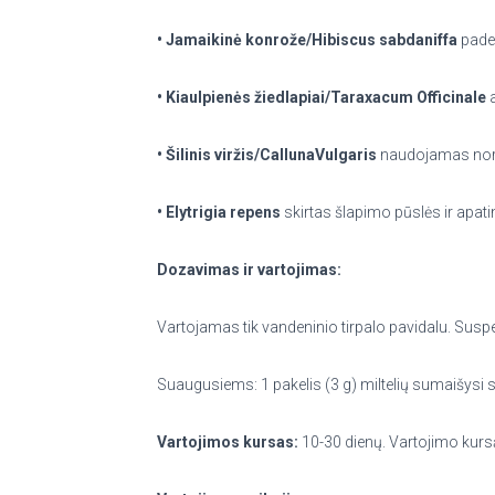
• Jamaikinė konrože/Hibiscus sabdaniffa
pade
• Kiaulpienės žiedlapiai/Taraxacum Officinale
a
• Šilinis viržis/CallunaVulgaris
naudojamas norint
• Elytrigia repens
skirtas šlapimo pūslės ir apati
Dozavimas ir vartojimas:
Vartojamas tik vandeninio tirpalo pavidalu. Suspen
Suaugusiems: 1 pakelis (3 g) miltelių sumaišysi s
Vartojimos kursas:
10-30 dienų. Vartojimo kursą