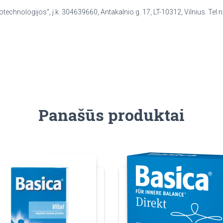
otechnologijos“, į.k. 304639660, Antakalnio g. 17, LT-10312, Vilnius. Tel 
Panašūs produktai