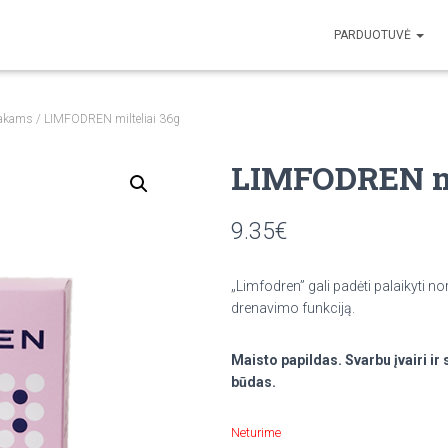
PARDUOTUVĖ
takams
/ LIMFODREN milteliai 36g
LIMFODREN mi
9.35
€
„Limfodren” gali padėti palaikyti 
drenavimo funkciją.
Maisto papildas. Svarbu įvairi i
būdas.
Neturime