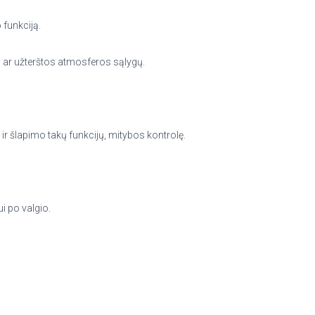
 funkciją.
ų ar užterštos atmosferos sąlygų.
 ir šlapimo takų funkcijų, mitybos kontrolę.
i po valgio.