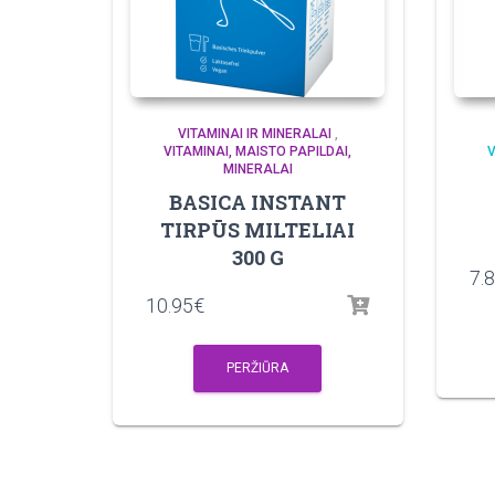
VITAMINAI IR MINERALAI
,
VITAMINAI, MAISTO PAPILDAI,
V
MINERALAI
BASICA INSTANT
TIRPŪS MILTELIAI
300 G
7.
10.95
€
PERŽIŪRA