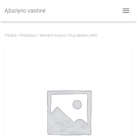
Ąžuolyno vaistinė
T
O
G
G
Pradžia
/
Produktas
/ Ramipril Actavis 5mg tabletės N90
L
E
N
A
V
I
G
A
T
I
O
N