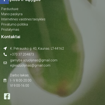
Parduotuvė
Mano paskyra
Internetinės vaistinės taisyklės
Privatumo politika
Pristatymas
Kontaktai
K. Petrausko g. 40, Kaunas. LT-44162
+370 37 204873
gamyba.azuolynas@gmail.com
egleazuolynas@gmail.com
Darbo laikas:
I - V 8:00-20:00
VI 9:00-16:00