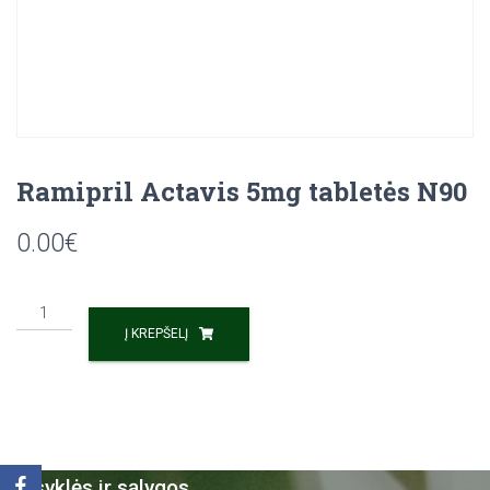
Ramipril Actavis 5mg tabletės N90
0.00
€
Į KREPŠELĮ
Taisyklės ir sąlygos