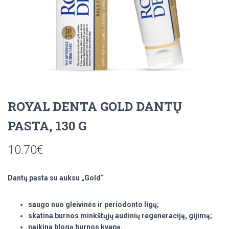
ROYAL DENTA GOLD DANTŲ
PASTA, 130 G
10.70
€
Dantų pasta su auksu „Gold“
saugo nuo gleivinės ir periodonto ligų;
skatina burnos minkštųjų audinių regeneraciją, gijimą;
naikina blogą burnos kvapą.