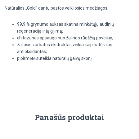
Natūralios „Gold“ dantų pastos veikliosios medžiagos:
99,9 % grynumo auksas skatina minkštųjų audinių
regeneraciją ir jų gijimą;
chitozanas apsaugo nuo žalingo rūgščių poveikio;
žaliosios arbatos ekstraktas veikia kaip natūralus
antioksidantas;
pipirmėtė suteikia natūralų gaivų skonį.
Panašūs produktai