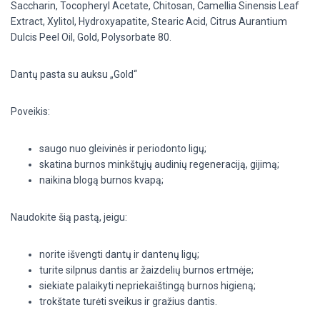
Saccharin, Tocopheryl Acetate, Chitosan, Camellia Sinensis Leaf
Extract, Xylitol, Hydroxyapatite, Stearic Acid, Citrus Aurantium
Dulcis Peel Oil, Gold, Polysorbate 80.
Dantų pasta su auksu „Gold“
Poveikis:
saugo nuo gleivinės ir periodonto ligų;
skatina burnos minkštųjų audinių regeneraciją, gijimą;
naikina blogą burnos kvapą;
Naudokite šią pastą, jeigu:
norite išvengti dantų ir dantenų ligų;
turite silpnus dantis ar žaizdelių burnos ertmėje;
siekiate palaikyti nepriekaištingą burnos higieną;
trokštate turėti sveikus ir gražius dantis.