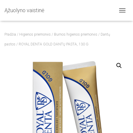
Ąžuolyno vaistinė
T
O
G
G
Pradžia
/
Higienos priemonės
/
Burnos higienos priemonės
/
Dantų
L
E
pastos
/ ROYAL DENTA GOLD DANTŲ PASTA, 130 G
N
A
V
I
G
A
T
I
O
N