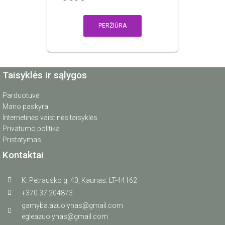
PERŽIŪRA
Taisyklės ir sąlygos
Parduotuvė
Mano paskyra
Internetinės vaistinės taisyklės
Privatumo politika
Pristatymas
Kontaktai
K. Petrausko g. 40, Kaunas. LT-44162
+370 37 204873
gamyba.azuolynas@gmail.com
egleazuolynas@gmail.com