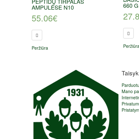
PEPTIDŲ TIRPALAS
660 G
AMPULĖSE N10
27.
55.06
€
Peržiūr
Peržiūra
Taisyk
Parduot
Mano pa
Interneti
Privatumo
Pristaty