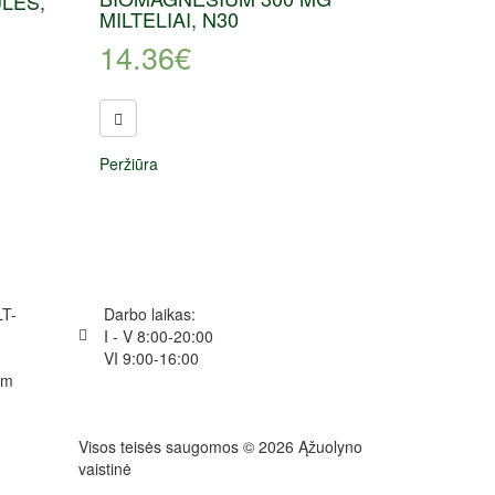
LĖS,
MILTELIAI, N30
14.36
€
Peržiūra
LT-
Darbo laikas:
I - V 8:00-20:00
VI 9:00-16:00
om
Visos teisės saugomos © 2026 Ąžuolyno
vaistinė