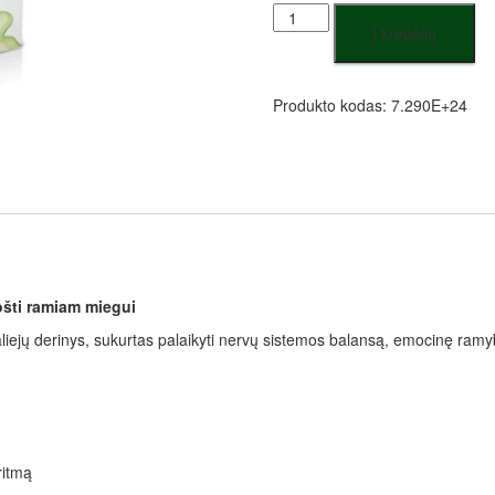
Į krepšelį
Produkto kodas:
7.290E+24
ošti ramiam miegui
ių aliejų derinys, sukurtas palaikyti nervų sistemos balansą, emocinę ra
ritmą