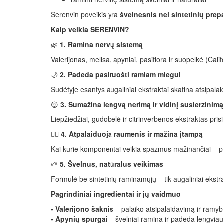
Serenvin poveikis yra
švelnesnis nei sintetinių prep
Kaip veikia SERENVIN?
🌿
1. Ramina nervų sistemą
Valerijonas, melisa, apyniai, pasiflora ir suopelkė (C
🌙
2. Padeda pasiruošti ramiam miegui
Sudėtyje esantys augaliniai ekstraktai skatina atsipal
😌
3. Sumažina lengvą nerimą ir vidinį susierzinimą
Liepžiedžiai, gudobelė ir citrinverbenos ekstraktas pr
💆‍♂️
4. Atpalaiduoja raumenis ir mažina įtampą
Kai kurie komponentai veikia spazmus mažinančiai – pad
🌱
5. Švelnus, natūralus veikimas
Formulė be sintetinių raminamųjų – tik augaliniai ekstrak
Pagrindiniai ingredientai ir jų vaidmuo
• Valerijono šaknis
– palaiko atsipalaidavimą ir ramyb
• Apynių spurgai
– švelniai ramina ir padeda lengviau