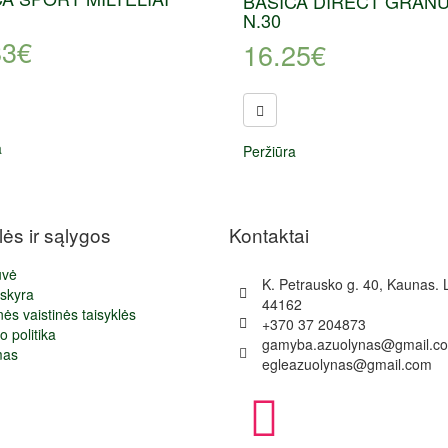
BASICA DIRECT GRANU
N.30
83
€
16.25
€
a
Peržiūra
lės ir sąlygos
Kontaktai
uvė
K. Petrausko g. 40, Kaunas. 
skyra
44162
nės vaistinės taisyklės
+370 37 204873
 politika
gamyba.azuolynas@gmail.c
mas
egleazuolynas@gmail.com