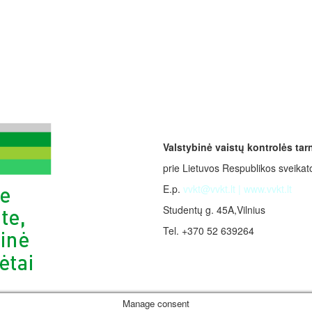
Valstybinė vaistų kontrolės ta
prie Lietuvos Respublikos sveikat
E.p.
vvkt@vvkt.lt
|
www.vvkt.lt
Studentų g. 45A,Vilnius
Tel. +370 52 639264
Manage consent