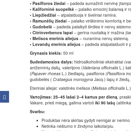
• Pasifloros žiedai
– padeda sumažinti nervinę įtamp
• Kaliforninė suopelkė
– palaiko emocinį balansą ir 
• Liepžiedžiai
– atpalaiduoja ir švelniai ramina.
• Ramunėlių žiedai
– palaiko virškinimo komfortą ir b
• Gudobelė
– padeda palaikyti širdies ir nervų sistem
• Citrinverbenos lapai
– gerina nuotaiką ir mažina įt
• Melisos eterinis aliejus
– nuramina nervų sistemą.
• Levandų eterinis aliejus
– padeda atsipalaiduoti ir
Grynasis kiekis:
50 ml
Sudedamosios dalys:
hidroalkoholiniai ekstraktai (v
antžeminių dalių, valerijono (
Valeriana officinalis
L.) ša
(
Papaver rhoeas
L.) žiedlapių, pasifloros (
Passiflora in
gudobelės (
Crataegus monogyna
Jacq.) lapų ir žiedų,
Eteriniai aliejai: vaistinės melisos (
Melissa officinalis
L.)
Vartojimas:
25–45 lašai 2–4 kartus per dieną
, prask
Vakare, prieš miegą, galima vartoti
iki 90 lašų
(atitink
Svarbu:
Produktas nėra skirtas gydyti nemigai ar nerimo
Netinka nėštumo ir žindymo laikotarpiu.