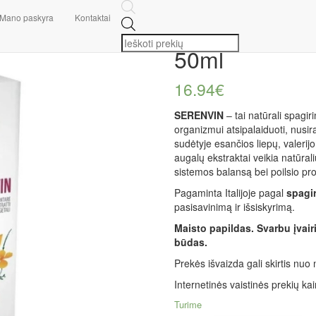
mai
/ Serenvin papildas iš augalų ekstraktų, 50ml
Mano paskyra
Kontaktai
Serenvin papil
50ml
16.94
€
SERENVIN
– tai natūrali spagi
organizmui atsipalaiduoti, nusir
sudėtyje esančios liepų, valerijo
augalų ekstraktai veikia natūr
sistemos balansą bei poilsio p
Pagaminta Italijoje pagal
spagi
pasisavinimą ir išsiskyrimą.
Maisto papildas. Svarbu įvai
būdas.
Prekės išvaizda gali skirtis nu
Internetinės vaistinės prekių kai
Turime