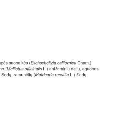
lapės suopalkės (
Eschscholtzia californica
Cham.)
no (
Melilotus officinalis
L.) antžeminių dalių, aguonos
 žiedų, ramunėlių (
Matricaria recutita
L.) žiedų,