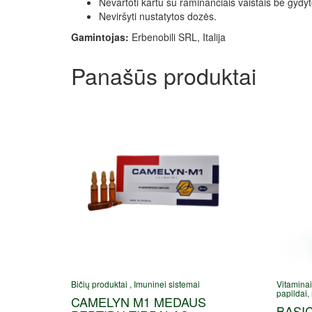
Nevartoti kartu su raminančiais vaistais be gydy
Neviršyti nustatytos dozės.
Gamintojas:
Erbenobili SRL, Italija
Panašūs produktai
Bičių produktai
,
Imuninei sistemai
Vitaminai
papildai,
CAMELYN M1 MEDAUS
BASIC