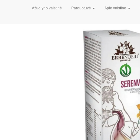
Pradžia
/
Vitaminai, maisto papildai, mineralai
/
Nervų siste
Ąžuolyno vaistinė
Parduotuvė
Apie vaistinę