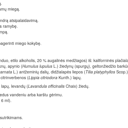
ą.
ramų miegą.
endrą atsipalaidavimą.
os ramybę.
ampą.
 pagerinti miego kokybę.
anduo, etilo alkoholis, 20 % augalinės medžiagos) iš: kaliforninės plačia
knų, apynio (
Humulus lupulus
L.) žiedynų (spurgų), geltonžiedžio barkū
carnata
L.) antžeminių dalių, didžialapės liepos (
Tilia platyphyllos
Scop.)
 citrinverbenos (
Lippia citriodora
Kunth.) lapų.
 lapų, levandų (
Lavandula officinalis
Chaix) žiedų.
iedus vandeniu arba karštu gėrimu.
a 6 ml).
 sutrikimams.