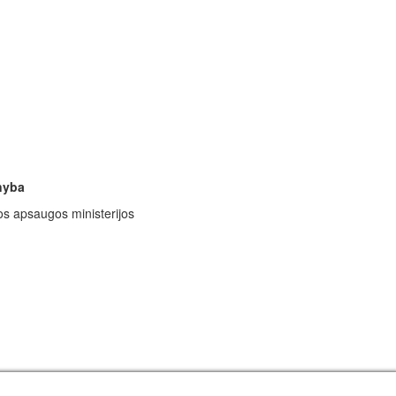
rnyba
os apsaugos ministerijos