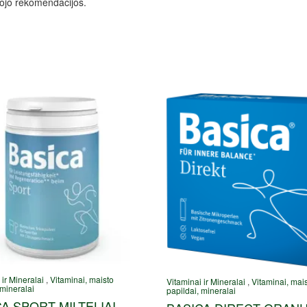
tojo rekomendacijos.
 ir Mineralai
,
Vitaminai, maisto
Vitaminai ir Mineralai
,
Vitaminai, mai
 mineralai
papildai, mineralai
A SPORT MILTELIAI