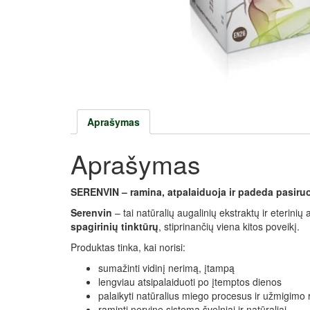
Aprašymas
Aprašymas
SERENVIN – ramina, atpalaiduoja ir padeda pasiru
Serenvin
– tai natūralių augalinių ekstraktų ir eterin
spagirinių tinktūrų
, stiprinančių viena kitos poveikį.
Produktas tinka, kai norisi:
sumažinti vidinį nerimą, įtampą
lengviau atsipalaiduoti po įtemptos dienos
palaikyti natūralius miego procesus ir užmigimo 
raminti nervinę sistemą švelniai ir natūraliai