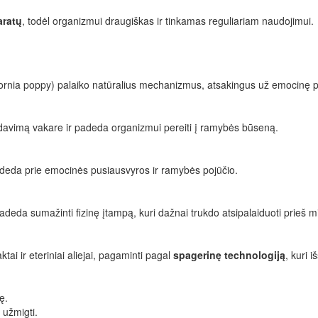
aratų
, todėl organizmui draugiškas ir tinkamas reguliariam naudojimui.
alifornia poppy) palaiko natūralius mechanizmus, atsakingus už emocinę
aidavimą vakare ir padeda organizmui pereiti į ramybės būseną.
isideda prie emocinės pusiausvyros ir ramybės pojūčio.
eda sumažinti fizinę įtampą, kuri dažnai trukdo atsipalaiduoti prieš m
tai ir eteriniai aliejai, pagaminti pagal
spagerinę technologiją
, kuri 
ę.
 užmigti.