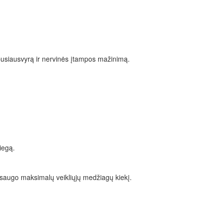
 pusiausvyrą ir nervinės įtampos mažinimą.
iegą.
išsaugo maksimalų veikliųjų medžiagų kiekį.