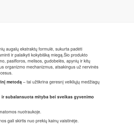
das iš augalų ekstraktų,
rinių augalų ekstraktų formulė, sukurta padėti
aminti ir palaikyti kokybišką miegą.Šio produkto
no, pasifloros, melisos, gudobelės, apynių ir kitų
alius organizmo mechanizmus, atsakingus už nervinės
rocesus.
rinį metodą
– tai užtikrina geresnį veikliųjų medžiagų
ri ir subalansuota mityba bei sveikas gyvenimo
o matomos nuotraukoje.
nos gali skirtis nuo prekių kainų vaistinėje.