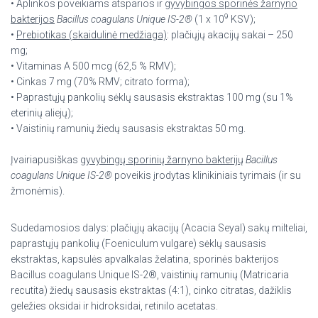
• Aplinkos poveikiams atsparios ir
gyvybingos sporinės žarnyno
9
bakterijos
Bacillus coagulans Unique IS-2®
(1 x 10
KSV);
•
Prebiotikas (skaidulinė medžiaga)
: plačiųjų akacijų sakai – 250
mg;
• Vitaminas A 500 mcg (62,5 % RMV);
• Cinkas 7 mg (70% RMV; citrato forma);
• Paprastųjų pankolių sėklų sausasis ekstraktas 100 mg (su 1%
eterinių aliejų);
• Vaistinių ramunių žiedų sausasis ekstraktas 50 mg.
Įvairiapusiškas
gyvybingų sporinių žarnyno bakterijų
Bacillus
coagulans Unique IS-2
®
poveikis įrodytas klinikiniais tyrimais (ir su
žmonėmis).
Sudedamosios dalys: plačiųjų akacijų (Acacia Seyal) sakų milteliai,
paprastųjų pankolių (Foeniculum vulgare) sėklų sausasis
ekstraktas, kapsulės apvalkalas želatina, sporinės bakterijos
Bacillus coagulans Unique IS-2®, vaistinių ramunių (Matricaria
recutita) žiedų sausasis ekstraktas (4:1), cinko citratas, dažiklis
geležies oksidai ir hidroksidai, retinilo acetatas.