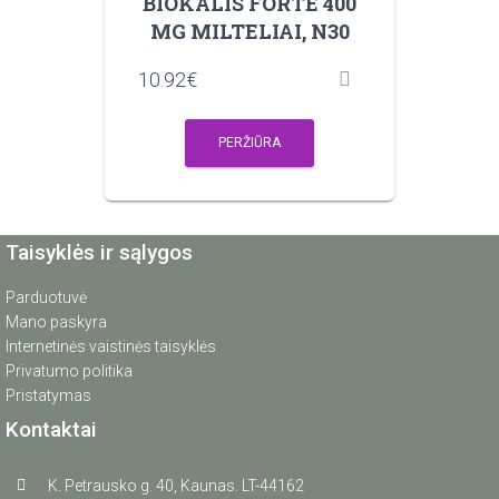
BIOKALIS FORTE 400
MG MILTELIAI, N30
10.92
€
PERŽIŪRA
Taisyklės ir sąlygos
Parduotuvė
Mano paskyra
Internetinės vaistinės taisyklės
Privatumo politika
Pristatymas
Kontaktai
K. Petrausko g. 40, Kaunas. LT-44162