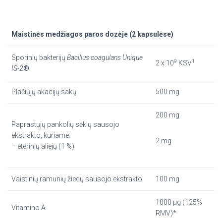
Maistinės medžiagos paros dozėje (2 kapsulėse)
Sporinių bakterijų
Bacillus coagulans Unique
9
1
2 x 10
KSV
IS-2
®
Plačiųjų akacijų sakų
500 mg
200 mg
Paprastųjų pankolių sėklų sausojo
ekstrakto, kuriame:
2 mg
– eterinių aliejų (1 %)
Vaistinių ramunių žiedų sausojo ekstrakto
100 mg
1000 µg (125%
Vitamino A
RMV)*