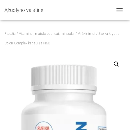
Ąžuolyno vaistinė
T
O
G
G
Pradžia
/
Vitaminai, maisto papildai, mineralai
/
Virškinimui
/ Sveika kryptis
L
E
Colon Complex kapsulės N60
N
A
V
I
G
A
T
I
O
N