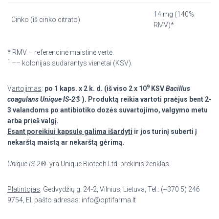
14 mg (140%
Cinko (iš cinko citrato)
RMV)*
* RMV – referencinė maistinė vertė.
1
–– kolonijas sudarantys vienetai (KSV).
9
V
artojimas
:
po 1 kaps. x 2 k. d. (iš viso
2 x 10
KSV
Bacillus
coagulans Unique IS-2
®
). Produktą reikia vartoti praėjus bent 2-
3 valandoms po antibiotiko dozės suvartojimo, valgymo metu
arba prieš valgį.
Esant poreikiui kapsulę galima išardyti
ir jos turinį suberti į
nekarštą maistą ar nekarštą gėrimą.
Unique IS-2
® yra Unique Biotech Ltd prekinis ženklas.
Platintojas
: Gedvydžių g. 24-2, Vilnius, Lietuva, Tel.: (+370 5) 246
9754, El. pašto adresas: info@optifarma.lt