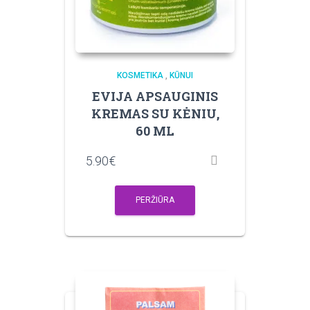
KOSMETIKA
,
KŪNUI
EVIJA APSAUGINIS
KREMAS SU KĖNIU,
60 ML
5.90
€
PERŽIŪRA