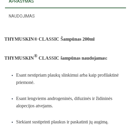
APRAŠYMAS
NAUDOJIMAS
THYMUSKIN® CLASSIC Šampūnas 200ml
®
THYMUSKIN
CLASSIC šampūnas naudojamas:
Esant nestipriam plaukų slinkimui arba kaip profilaktinė
priemonė.
Esant lengviems androgeninės, difuzinės ir židininės
alopecijos atvejams.
Siekiant sustiprinti plaukus ir paskatinti jų augimą.