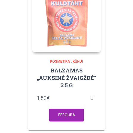
KOSMETIKA
,
KŪNUI
BALZAMAS
„AUKSINĖ ŽVAIGŽDĖ”
3.5 G
1.50
€
PERŽIŪRA