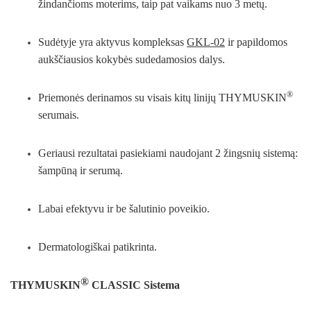
žindančioms moterims, taip pat vaikams nuo 3 metų.
Sudėtyje yra aktyvus kompleksas
GKL-02
ir papildomos
aukščiausios kokybės sudedamosios dalys.
®
Priemonės derinamos su visais kitų linijų THYMUSKIN
serumais.
Geriausi rezultatai pasiekiami naudojant 2 žingsnių sistemą:
šampūną ir serumą.
Labai efektyvu ir be šalutinio poveikio.
Dermatologiškai patikrinta.
®
THYMUSKIN
CLASSIC Sistema