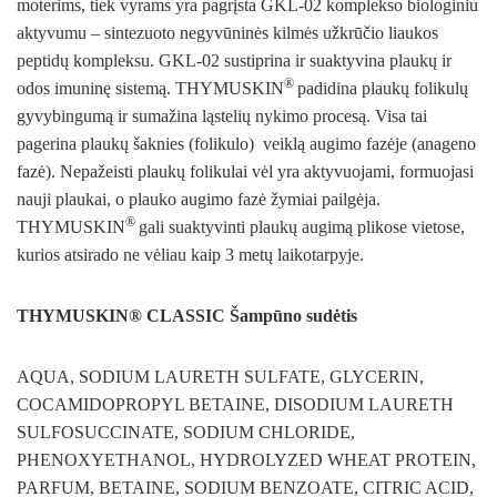
moterims, tiek vyrams yra pagrįsta GKL-02 komplekso biologiniu
aktyvumu – sintezuoto negyvūninės kilmės užkrūčio liaukos
peptidų kompleksu. GKL-02 sustiprina ir suaktyvina plaukų ir
®
odos imuninę sistemą. THYMUSKIN
padidina plaukų folikulų
gyvybingumą ir sumažina ląstelių nykimo procesą. Visa tai
pagerina plaukų šaknies (folikulo) veiklą augimo fazėje (anageno
fazė). Nepažeisti plaukų folikulai vėl yra aktyvuojami, formuojasi
nauji plaukai, o plauko augimo fazė žymiai pailgėja.
®
THYMUSKIN
gali suaktyvinti plaukų augimą plikose vietose,
kurios atsirado ne vėliau kaip 3 metų laikotarpyje.
THYMUSKIN® CLASSIC Šampūno sudėtis
AQUA, SODIUM LAURETH SULFATE, GLYCERIN,
COCAMIDOPROPYL BETAINE, DISODIUM LAURETH
SULFOSUCCINATE, SODIUM CHLORIDE,
PHENOXYETHANOL, HYDROLYZED WHEAT PROTEIN,
PARFUM, BETAINE, SODIUM BENZOATE, CITRIC ACID,