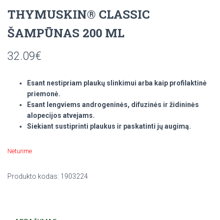
THYMUSKIN® CLASSIC
ŠAMPŪNAS 200 ML
32.09
€
Esant nestipriam plaukų slinkimui arba kaip profilaktinė
priemonė.
Esant lengviems androgeninės, difuzinės ir židininės
alopecijos atvejams.
Siekiant sustiprinti plaukus ir paskatinti jų augimą.
Neturime
Produkto kodas:
1903224