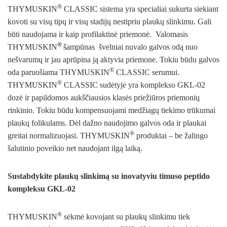
®
THYMUSKIN
CLASSIC sistema yra specialiai sukurta siekiant
kovoti su visų tipų ir visų stadijų nestipriu plaukų slinkimu. Gali
būti naudojama ir kaip profilaktinė priemonė. Valomasis
®
THYMUSKIN
šampūnas švelniai nuvalo galvos odą nuo
nešvarumų ir jau aprūpina ją aktyvia priemone. Tokiu būdu galvos
®
oda paruošiama THYMUSKIN
CLASSIC serumui.
®
THYMUSKIN
CLASSIC sudėtyje yra komplekso GKL-02
dozė ir papildomos aukščiausios klasės priežiūros priemonių
rinkinio. Tokiu būdu kompensuojami medžiagų tiekimo trūkumai
plaukų folikulams. Dėl dažno naudojimo galvos oda ir plaukai
®
greitai normalizuojasi. THYMUSKIN
produktai – be žalingo
šalutinio poveikio net naudojant ilgą laiką.
Sustabdykite plaukų slinkimą su inovatyviu timuso peptido
kompleksu GKL-02
®
THYMUSKIN
sėkmė kovojant su plaukų slinkimu tiek