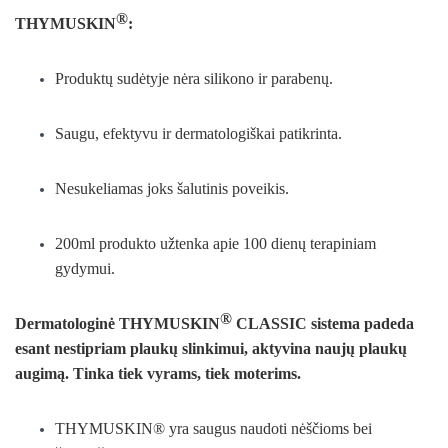
®
THYMUSKIN
:
Produktų sudėtyje nėra silikono ir parabenų.
Saugu, efektyvu ir dermatologiškai patikrinta.
Nesukeliamas joks šalutinis poveikis.
200ml produkto užtenka apie 100 dienų terapiniam
gydymui.
®
Dermatologinė
THYMUSKIN
CLASSIC
sistema padeda
esant nestipriam plaukų slinkimui, aktyvina naujų plaukų
augimą. Tinka tiek vyrams, tiek moterims.
THYMUSKIN® yra saugus naudoti nėščioms bei