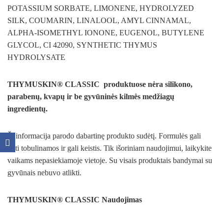
POTASSIUM SORBATE, LIMONENE, HYDROLYZED
SILK, COUMARIN, LINALOOL, AMYL CINNAMAL,
ALPHA-ISOMETHYL IONONE, EUGENOL, BUTYLENE
GLYCOL, CI 42090, SYNTHETIC THYMUS
HYDROLYSATE
THYMUSKIN® CLASSIC produktuose nėra silikono,
parabenų, kvapų ir be gyvūninės kilmės medžiagų
ingredientų.
Ši informacija parodo dabartinę produkto sudėtį. Formulės gali
būti tobulinamos ir gali keistis. Tik išoriniam naudojimui, laikykite
vaikams nepasiekiamoje vietoje. Su visais produktais bandymai su
gyvūnais nebuvo atlikti.
THYMUSKIN® CLASSIC Naudojimas