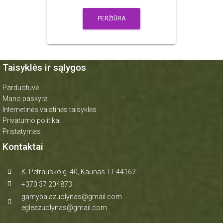
PERŽIŪRA
Taisyklės ir sąlygos
Parduotuvė
Mano paskyra
Internetinės vaistinės taisyklės
Privatumo politika
Pristatymas
Kontaktai
K. Petrausko g. 40, Kaunas. LT-44162
+370 37 204873
gamyba.azuolynas@gmail.com
egleazuolynas@gmail.com