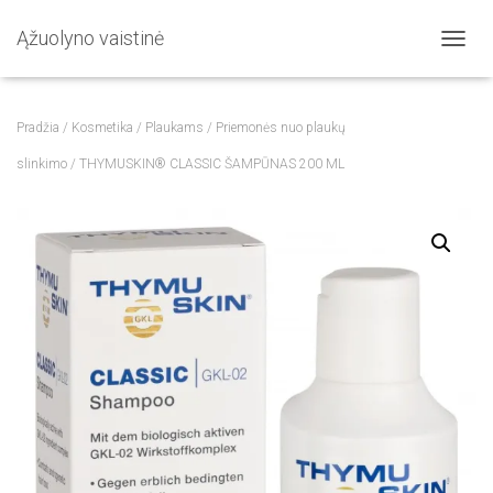
Ąžuolyno vaistinė
T
O
G
G
Pradžia
/
Kosmetika
/
Plaukams
/
Priemonės nuo plaukų
L
E
slinkimo
/ THYMUSKIN® CLASSIC ŠAMPŪNAS 200 ML
N
A
V
I
G
A
T
I
O
N