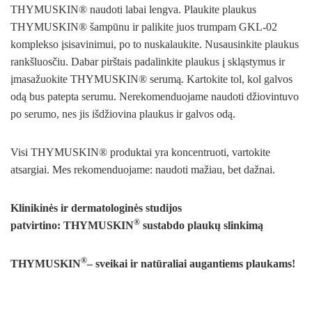
THYMUSKIN® naudoti labai lengva. Plaukite plaukus
THYMUSKIN® šampūnu ir palikite juos trumpam GKL-02
komplekso įsisavinimui, po to nuskalaukite. Nusausinkite plaukus
rankšluosčiu. Dabar pirštais padalinkite plaukus į skląstymus ir
įmasažuokite THYMUSKIN® serumą. Kartokite tol, kol galvos
odą bus patepta serumu. Nerekomenduojame naudoti džiovintuvo
po serumo, nes jis išdžiovina plaukus ir galvos odą.
Visi THYMUSKIN® produktai yra koncentruoti, vartokite
atsargiai. Mes rekomenduojame: naudoti mažiau, bet dažnai.
Klinikinės ir dermatologinės studijos
®
patvirtino: THYMUSKIN
sustabdo plaukų slinkimą
®
THYMUSKIN
– sveikai ir natūraliai augantiems plaukams!