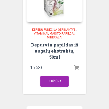
KEPENŲ FUNKCIJĄ GERINANTYS
,
VITAMINAI, MAISTO PAPILDAI,
MINERALAI
Depurvin papildas iš
augalų ekstraktų,
50ml
15.58
€
PERŽIŪRA