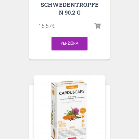
SCHWEDENTROPFE
N 90.2 G
15.57
€
PERŽIŪRA