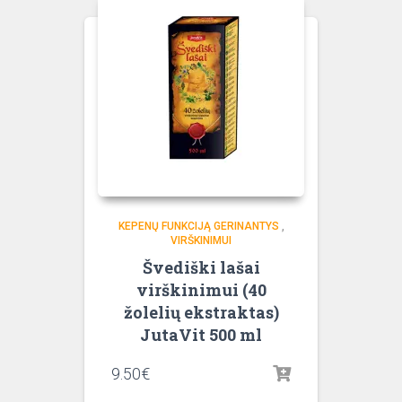
KEPENŲ FUNKCIJĄ GERINANTYS
,
VIRŠKINIMUI
Švediški lašai
virškinimui (40
žolelių ekstraktas)
JutaVit 500 ml
9.50
€