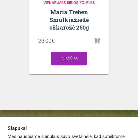
VIENARŪŠĖS BIRIOS ŽOLELĖS
Maria Treben
Smulkiažiedė
ožkarožė 250g
28.00
€
PERŽIŪRA
Slapukai
PARDUOTUVĖ
APIE VAISTINĘ
MANO PASKYRA
Mes naudojame slapukus savo svetainėje, kad suteiktume