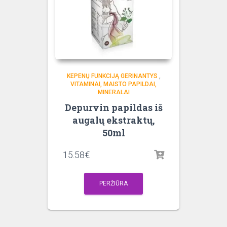
KEPENŲ FUNKCIJĄ GERINANTYS
,
VITAMINAI, MAISTO PAPILDAI,
MINERALAI
Depurvin papildas iš
augalų ekstraktų,
50ml
15.58
€
PERŽIŪRA