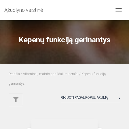
Ąžuolyno vaistinė
TOGG
NAVIG
Kepenų funkciją gerinantys
Pradžia
/
Vitaminai, maisto papildai, mineralai
/ Kepenų funkciją
gerinantys