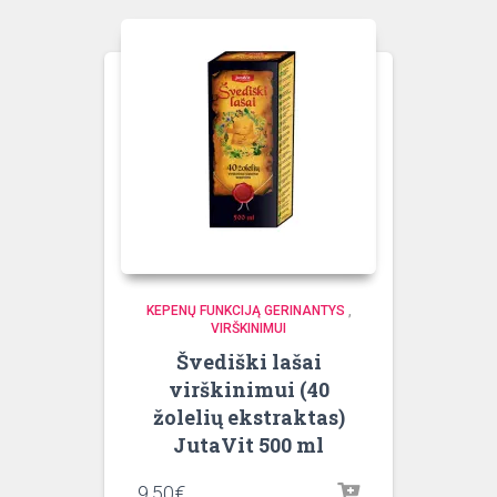
KEPENŲ FUNKCIJĄ GERINANTYS
,
VIRŠKINIMUI
Švediški lašai
virškinimui (40
žolelių ekstraktas)
JutaVit 500 ml
9.50
€