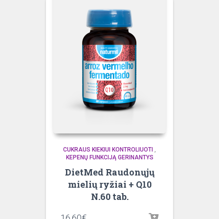
CUKRAUS KIEKIUI KONTROLIUOTI
,
KEPENŲ FUNKCIJĄ GERINANTYS
DietMed Raudonųjų
mielių ryžiai + Q10
N.60 tab.
16.60
€