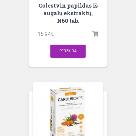
Colestvin papildas iš
augalų ekstraktų,
N60 tab.
16.94
€
PERŽIŪRA