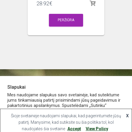
28.92
€
PERŽIŪRA
Slapukai
PARDUOTUVĖ
APIE VAISTINĘ
MANO PASKYRA
Mes naudojame slapukus savo svetainėje, kad suteiktume
jums tinkamiausią patirtį prisimindami jūsų pageidavimus ir
pakartotinius apsilankymus. Spustelėdami „Sutinku“
KONTAKTAI
sutinkate naudoti VISUS slapukus.
Šioje svetainėje naudojami slapukai, kad pagerintumėte jūsų
X
Hestia | Developed by
ThemeIsle
Slapukų nustatymai
patirtį. Manysime, kad sutiksite su šia politika tol, kol
Sutinku
naudojatės šia svetaine
Accept
View Policy