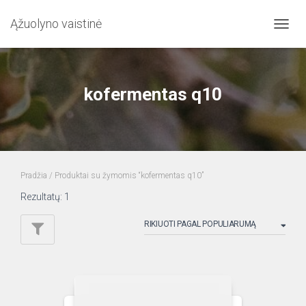
Ąžuolyno vaistinė
TOGG
NAVIG
kofermentas q10
Pradžia
/ Produktai su žymomis “kofermentas q10”
Rezultatų: 1