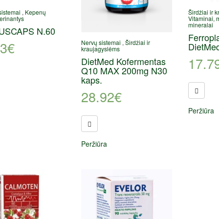
sistemai
,
Kepenų
Širdžiai ir
gerinantys
Vitaminai, 
mineralai
USCAPS N.60
Ferropl
03
€
Nervų sistemai
,
Širdžiai ir
DietMed
kraujagyslėms
17.7
DietMed Kofermentas
Q10 MAX 200mg N30
kaps.
28.92
€
Peržiūra
Peržiūra