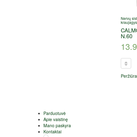
Nervų sis
kraujagy
CALMO
N.60
13.
Peržiūra
Parduotuvė
Apie vaistinę
Mano paskyra
Kontaktai