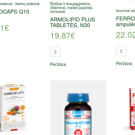
sistemai
,
Nervų sistemai
Širdžiai ir kraujagyslėms
,
Vitaminai, maisto papildai,
OCAPS Q10
Imuninei si
mineralai
FERRO
ARMOLIPID PLUS
ampulė
TABLETĖS, N30
31
€
22.0
19.87
€
Peržiūra
Peržiūra