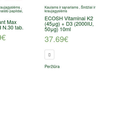
 kraujagyslėms
,
Kaulams ir sąnariams
,
Širdžiai ir
maisto papildai,
kraujagyslėms
ECOSH Vitaminai K2
ant Max
(45μg) + D3 (2000IU,
 N.30 tab.
50μg) 10ml
9
€
37.69
€
Peržiūra