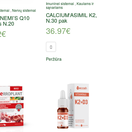
Imuninei sistemai
,
Kaulams ir
sąnariams
stemai
,
Nervų sistemai
CALCIUM‘ASIMIL K2,
NEMI’S Q10
N.30 pak
s N.20
36.97
€
2
€
Peržiūra