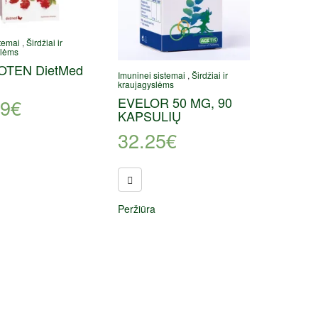
temai
,
Širdžiai ir
slėms
TEN DietMed
Imuninei sistemai
,
Širdžiai ir
kraujagyslėms
EVELOR 50 MG, 90
99
€
KAPSULIŲ
32.25
€
Peržiūra