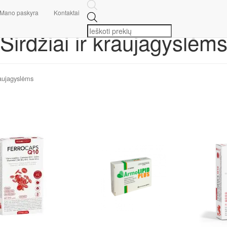
Mano paskyra
Kontaktai
Širdžiai ir kraujagyslėm
raujagyslėms