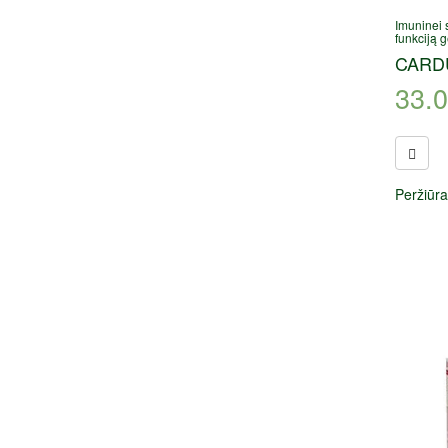
Imuninei 
funkciją 
CARD
33.
Peržiūra