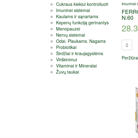
Imuninei 
Cukraus kiekiui kontroliuoti
Imuninei sistemai
FERR
N.60
Kaulams ir sąnariams
Kepenų funkciją gerinantys
28.
Menopauzei
Nervų sistemai
Odai. Plaukams. Nagams
Probiotikai
Širdžiai ir kraujagyslėms
Peržiūra
Virškinimui
Vitaminai ir Mineralai
Žuvų taukai