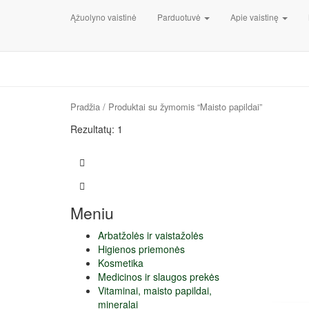
Ąžuolyno vaistinė
Parduotuvė
Apie vaistinę
Pradžia
/ Produktai su žymomis “Maisto papildai”
Rezultatų: 1
Meniu
Arbatžolės ir vaistažolės
Higienos priemonės
Kosmetika
Medicinos ir slaugos prekės
Vitaminai, maisto papildai,
mineralai