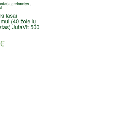
nkciją gerinantys
,
ui
ki lašai
imui (40 žolelių
ktas) JutaVit 500
€