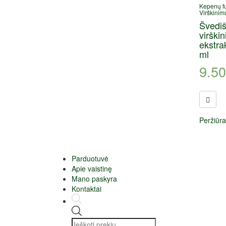
Kepenų fu
Virškinim
Švediš
virškin
ekstra
ml
9.50
Peržiūra
Parduotuvė
Apie vaistinę
Mano paskyra
Kontaktai