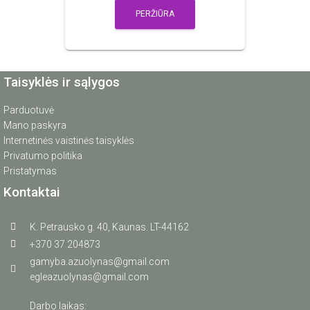
PERŽIŪRA
Taisyklės ir sąlygos
Parduotuvė
Mano paskyra
Internetinės vaistinės taisyklės
Privatumo politika
Pristatymas
Kontaktai
K. Petrausko g. 40, Kaunas. LT-44162
+370 37 204873
gamyba.azuolynas@gmail.com
egleazuolynas@gmail.com
Darbo laikas: