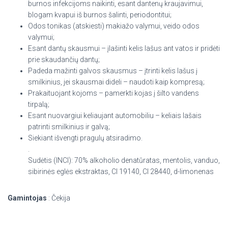
burnos infekcijoms naikinti, esant dantenų kraujavimui,
blogam kvapui iš burnos šalinti, periodontitui;
Odos tonikas (atskiesti) makiažo valymui, veido odos
valymui;
Esant dantų skausmui – įlašinti kelis lašus ant vatos ir pridėti
prie skaudančių dantų;
Padeda mažinti galvos skausmus – įtrinti kelis lašus į
smilkinius, jei skausmai dideli – naudoti kaip kompresą;
Prakaituojant kojoms – pamerkti kojas į šilto vandens
tirpalą;
Esant nuovargiui keliaujant automobiliu – keliais lašais
patrinti smilkinius ir galvą;
Siekiant išvengti pragulų atsiradimo.
.
Sudėtis (INCI): 70% alkoholio denatūratas, mentolis, vanduo,
sibirinės eglės ekstraktas, CI 19140, CI 28440, d-limonenas
Gamintojas
: Čekija