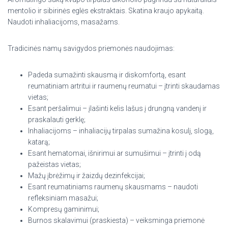
mentolio ir sibirinės eglės ekstraktais. Skatina kraujo apykaitą.
Naudoti inhaliacijoms, masažams.
Tradicinės namų savigydos priemonės naudojimas:
Padeda sumažinti skausmą ir diskomfortą, esant
reumatiniam artritui ir raumenų reumatui – įtrinti skaudamas
vietas;
Esant peršalimui – įlašinti kelis lašus į drungną vandenį ir
praskalauti gerklę;
Inhaliacijoms – inhaliacijų tirpalas sumažina kosulį, slogą,
katarą;
Esant hematomai, išnirimui ar sumušimui – įtrinti į odą
pažeistas vietas;
Mažų įbrėžimų ir žaizdų dezinfekcijai;
Esant reumatiniams raumenų skausmams – naudoti
refleksiniam masažui;
Kompresų gaminimui;
Burnos skalavimui (praskiesta) – veiksminga priemonė