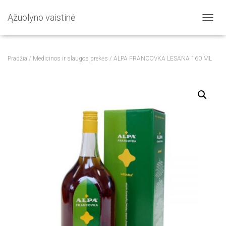
Ąžuolyno vaistinė
T
O
G
G
Pradžia
/
Medicinos ir slaugos prekės
/ ALPA FRANCOVKA LESANA 160 ML
L
E
N
A
V
I
G
A
T
I
O
N