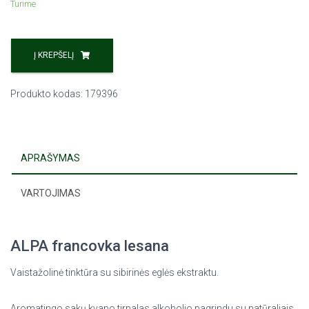
Turime
Į KREPŠELĮ
Produkto kodas:
179396
APRAŠYMAS
VARTOJIMAS
ALPA francovka lesana
Vaistažolinė tinktūra su sibirinės eglės ekstraktu.
Aromatingo sakų kvapo tirpalas alkoholio pagrindu su natūraliais